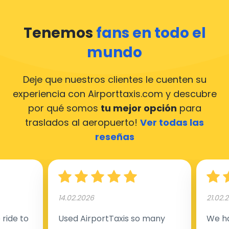
Tenemos
fans en todo el
mundo
Deje que nuestros clientes le cuenten su
experiencia con Airporttaxis.com
y descubre
por qué somos
tu mejor opción
para
traslados al aeropuerto!
Ver todas las
reseñas
14.02.2026
21.02.
ride to
Used AirportTaxis so many
We ha