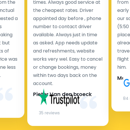
rom the
times. Always good service at
from 
nctual
the cheapest rates. Driver
early
uested a
appointed day before , phone
our s
s
number to contact driver
(5:50
taking
available. Always just in time
place
t but
as asked. App needs update
alrea
s of
and refreshments, website
travel
rvice was
works very wel. Easy to cancel
fligh
ne less
or change bookings, money
him.
.
within two days back on the
Man
account.
Pieter Van den broeck
84 
35 reviews