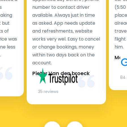
s
number to contact driver
(5:50
taking
available. Always just in time
place
t but
as asked. App needs update
alrea
s of
and refreshments, website
travel
rvice was
works very wel. Easy to cancel
fligh
ne less
or change bookings, money
him.
.
within two days back on the
Man
account.
Pieter Van den broeck
84 
35 reviews