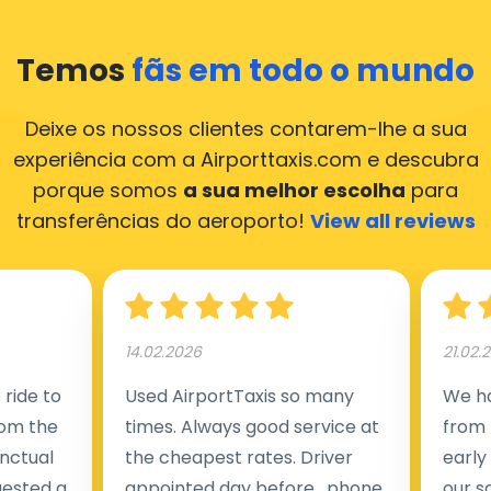
Temos
fãs em todo o mundo
Deixe os nossos clientes contarem-lhe a sua
experiência com a Airporttaxis.com
e descubra
porque somos
a sua melhor escolha
para
transferências do aeroporto!
View all reviews
14.02.2026
21.02.
ride to
Used AirportTaxis so many
We ha
rom the
times. Always good service at
from 
nctual
the cheapest rates. Driver
early
uested a
appointed day before , phone
our s