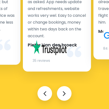
t but
as asked. App needs update
alrea
s of
and refreshments, website
travel
rvice was
works very wel. Easy to cancel
fligh
ne less
or change bookings, money
him.
.
within two days back on the
Man
account.
Pieter Van den broeck
84 
35 reviews