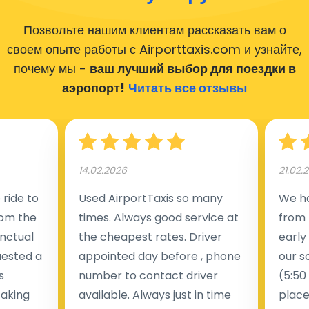
Позвольте нашим клиентам рассказать вам о
своем опыте работы с Airporttaxis.com
и узнайте,
почему мы -
ваш лучший выбор для поездки в
аэропорт!
Читать все отзывы
14.02.2026
21.02.
ride to
Used AirportTaxis so many
We ha
rom the
times. Always good service at
from 
nctual
the cheapest rates. Driver
early
uested a
appointed day before , phone
our s
s
number to contact driver
(5:50
taking
available. Always just in time
place