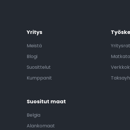
Yritys
Työsk
Meistä
Yritysra
Blogi
Matkato
Suosittelut
Verkko
Kumppanit
Taksayh
Suositut maat
Belgia
Alankomaat