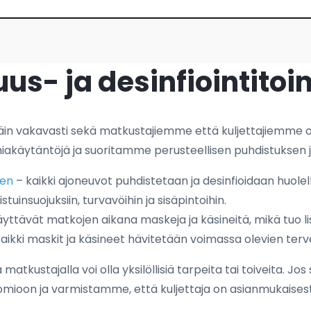
uus- ja desinfiointito
äin vakavasti sekä matkustajiemme että kuljettajiemme o
akäytäntöjä ja suoritamme perusteellisen puhdistuksen 
een
– kaikki ajoneuvot puhdistetaan ja desinfioidaan huolelli
tuinsuojuksiin, turvavöihin ja sisäpintoihin.
ttävät matkojen aikana maskeja ja käsineitä, mikä tuo lis
aikki maskit ja käsineet hävitetään voimassa olevien terv
tkustajalla voi olla yksilöllisiä tarpeita tai toiveita. Jos
omioon ja varmistamme, että kuljettaja on asianmukaisest