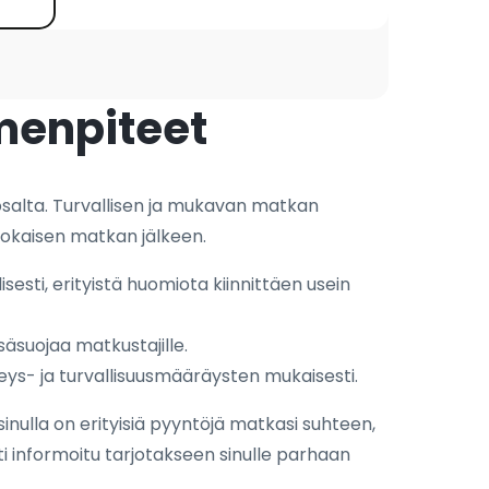
imenpiteet
salta. Turvallisen ja mukavan matkan
jokaisen matkan jälkeen.
sesti, erityistä huomiota kiinnittäen usein
äsuojaa matkustajille.
eys- ja turvallisuusmääräysten mukaisesti.
 sinulla on erityisiä pyyntöjä matkasi suhteen,
i informoitu tarjotakseen sinulle parhaan