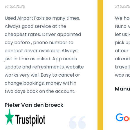
14.02.2026
21.02.2
Used AirportTaxis so many times.
We had
Always good service at the
Nuno V
cheapest rates. Driver appointed
let us
day before , phone number to
pick u
contact driver available. Always
at our
just in time as asked. App needs
alread
update and refreshments, website
travell
works very wel. Easy to cancel or
was no
change bookings, money within
Manu
two days back on the account.
Pieter Van den broeck