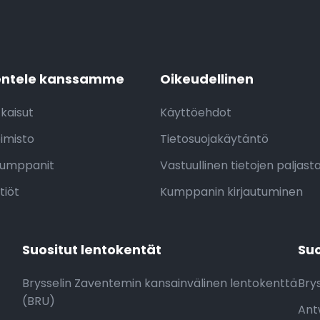
entele kanssamme
Oikeudellinen
tkaisut
Käyttöehdot
imisto
Tietosuojakäytäntö
kumppanit
Vastuullinen tietojen paljas
tiöt
Kumppanin kirjautuminen
Suositut lentokentät
Suo
Brysselin Zaventemin kansainvälinen lentokenttä
Brys
(BRU)
Ant