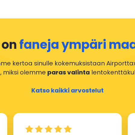
ä on
faneja ympäri ma
e kertoa sinulle kokemuksistaan Airportta
tä, miksi olemme
paras valinta
lentokenttäkulj
Katso kaikki arvostelut