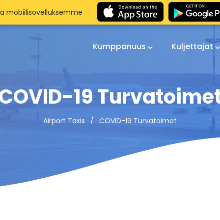
aa mobiilisovelluksemme
Kumppanuus
Kuljettajat
COVID-19 Turvatoime
COVID-19 Turvatoimet
Airport Taxis