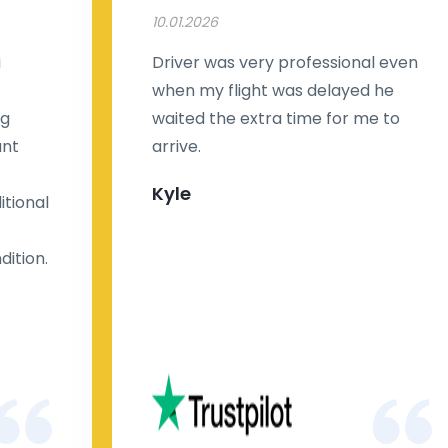
10.01.2026
i
Driver was very professional even
when my flight was delayed he
ng
waited the extra time for me to
ant
arrive.
Kyle
tional
dition.