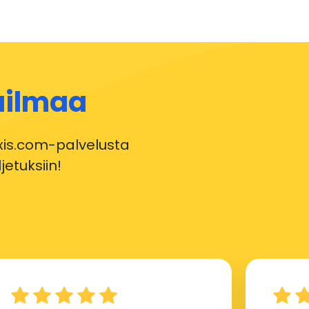
ailmaa
xis.com-palvelusta
etuksiin!