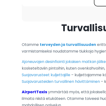
Turvallis
Otamme
terveyden ja turvallisuuden
eritt
varmistamiseksi noudatamme tiukkoja hygieni
Ajoneuvojen desinfiointi jokaisen matkan jälk
kosketeltaviin pintoihin, kuten ovenkahvoihin, is
Suojavarusteet kuljettajille
– kuljettajamme käy
Suojavarusteiden turvallinen hävittäminen
– k
AirportTaxis
ymmärtää myös, että jokaisella ma
ilmoita niistä etukäteen. Otamme toiveesi hu
mahdollisen palvelun.