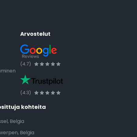
Arvostelut
(4.7)
taminen
(4.3)
sittuja kohteita
sel, Belgia
werpen, Belgia