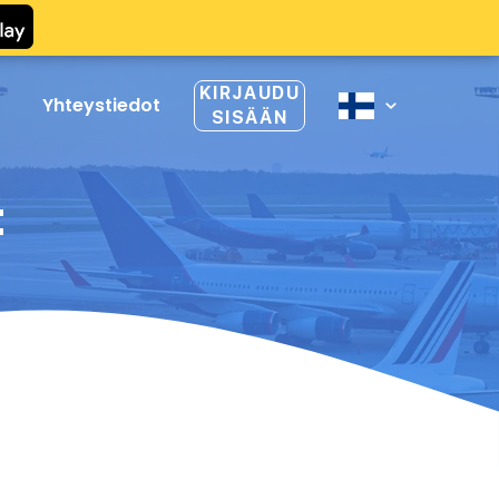
KIRJAUDU
Yhteystiedot
SISÄÄN
t