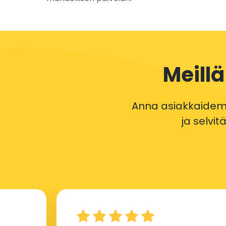
Meill
Anna asiakkaidemm
ja selvi