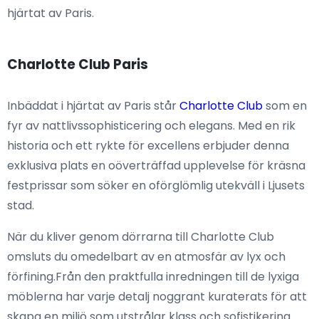
hjärtat av Paris.
Charlotte Club Paris
Inbäddat i hjärtat av Paris står
Charlotte Club
som en
fyr av nattlivssophisticering och elegans. Med en rik
historia och ett rykte för excellens erbjuder denna
exklusiva plats en oöverträffad upplevelse för kräsna
festprissar som söker en oförglömlig utekväll i Ljusets
stad.
När du kliver genom dörrarna till Charlotte Club
omsluts du omedelbart av en atmosfär av lyx och
förfining.Från den praktfulla inredningen till de lyxiga
möblerna har varje detalj noggrant kuraterats för att
skapa en miljö som utstrålar klass och sofistikering.