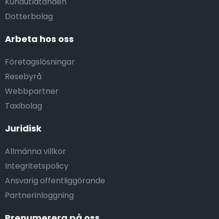
Kundutlåtanden
Dotterbolag
Arbeta hos oss
Företagslösningar
Resebyrå
Webbpartner
Taxibolag
Juridisk
Allmänna villkor
Integritetspolicy
Ansvarig offentliggörande
Partnerinloggning
Prenumerera på oss