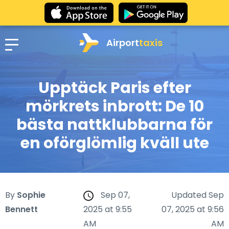
Airport
taxis
Upptäck Paris efter
mörkrets inbrott: De 10
bästa nattklubbarna för
en oförglömlig kväll ute
By
Sophie
Sep 07,
Updated Sep
Bennett
2025 at 9:55
07, 2025 at 9:56
AM
AM