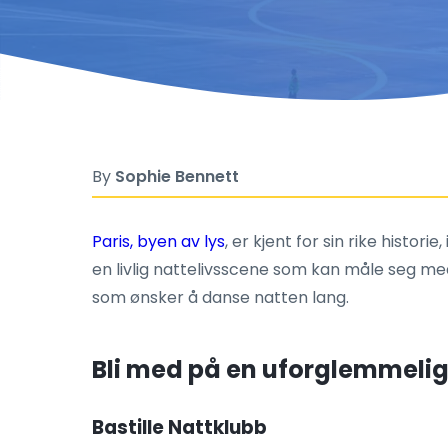
By
Sophie Bennett
Paris, byen av lys
, er kjent for sin rike histo
en livlig nattelivsscene som kan måle seg med
som ønsker å danse natten lang.
Bli med på en uforglemmelig k
Bastille Nattklubb