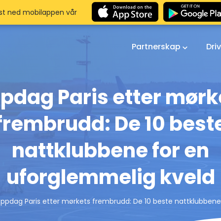
st ned mobilappen vår
Partnerskap
Dri
pdag Paris etter mørk
frembrudd: De 10 best
nattklubbene for en
uforglemmelig kveld
ppdag Paris etter mørkets frembrudd: De 10 beste nattklubbene