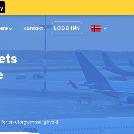
vere
Kontakt
LOGG INN
ets
e
 for en uforglemmelig kveld