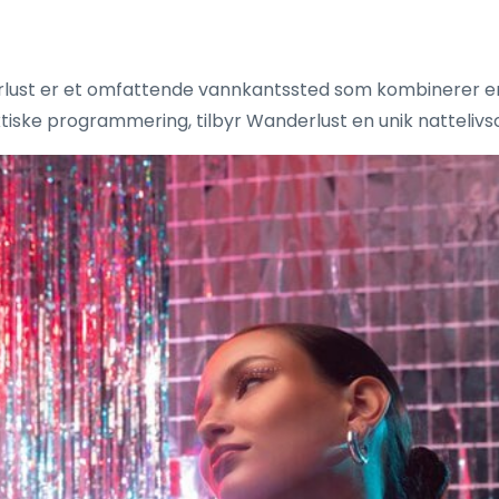
lust er et omfattende vannkantssted som kombinerer en
iske programmering, tilbyr Wanderlust en unik nattelivsop