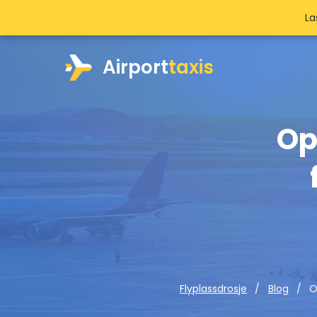
La
Airport
taxis
Op
O
Flyplassdrosje
Blog