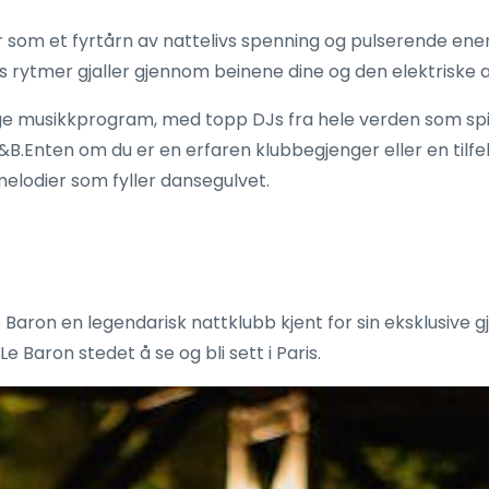
 som et fyrtårn av nattelivs spenning og pulserende ener
ens rytmer gjaller gjennom beinene dine og den elektrisk
-edge musikkprogram, med topp DJs fra hele verden som sp
B.Enten om du er en erfaren klubbegjenger eller en tilfel
lodier som fyller dansegulvet.
Le Baron en legendarisk nattklubb kjent for sin eksklusive 
 Baron stedet å se og bli sett i Paris.