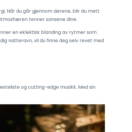
gi. Når du går gjennom dørene, blir du møtt
e atmosfæren tenner sansene dine.
inner en eklektisk blanding av rytmer som
dig natteravn, vil du finne deg selv revet med
gjesteliste og cutting-edge musikk. Med sin