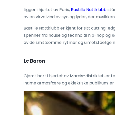
Ligger i hjertet av Paris,
Bastille Nattklubb
står
av en virvelvind av syn og lyder, der musikk
Bastille Nattklubb er kjent for sitt cutting
spenner fra house og techno til hip-hop og R&
av de smittsomme rytmer og uimotståelige me
Le Baron
Gjemt bort i hjertet av Marais-distriktet, er 
intime atmosfære og eklektiske publikum, er Le