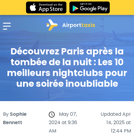
Airport
taxis
Découvrez Paris après la
tombée de la nuit : Les 10
meilleurs nightclubs pour
une soirée inoubliable
By
Sophie
May 07,
Updated Apr
Bennett
2024 at 9:36
14, 2025 at
AM
12:44 PM