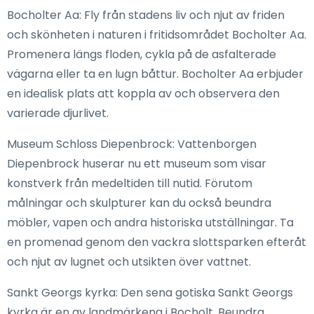
Bocholter Aa: Fly från stadens liv och njut av friden
och skönheten i naturen i fritidsområdet Bocholter Aa.
Promenera längs floden, cykla på de asfalterade
vägarna eller ta en lugn båttur. Bocholter Aa erbjuder
en idealisk plats att koppla av och observera den
varierade djurlivet.
Museum Schloss Diepenbrock: Vattenborgen
Diepenbrock huserar nu ett museum som visar
konstverk från medeltiden till nutid. Förutom
målningar och skulpturer kan du också beundra
möbler, vapen och andra historiska utställningar. Ta
en promenad genom den vackra slottsparken efteråt
och njut av lugnet och utsikten över vattnet.
Sankt Georgs kyrka: Den sena gotiska Sankt Georgs
kyrka är en av landmärkena i Bocholt. Beundra