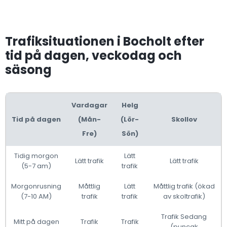
Trafiksituationen i Bocholt efter
tid på dagen, veckodag och
säsong
Vardagar
Helg
Tid på dagen
(Mån-
(Lör-
Skollov
Fre)
Sön)
Tidig morgon
Lätt
Lätt trafik
Lätt trafik
(5-7 am)
trafik
Morgonrusning
Måttlig
Lätt
Måttlig trafik (ökad
(7-10 AM)
trafik
trafik
av skoltrafik)
Trafik Sedang
Mitt på dagen
Trafik
Trafik
(puncak