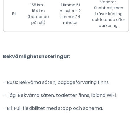
Varierar.
155 km -
1 timme 51
Snabbast, men
184 km
minuter - 2
Bil
kräver körning
(beroende
timmar 24
och letande efter
på rutt)
minuter
parkering.
Bekvämlighetsnoteringar:
- Buss: Bekväma säten, bagageförvaring finns.
- Tåg: Bekväma säten, toaletter finns, ibland WiFi.
- Bil: Full flexibilitet med stopp och schema.