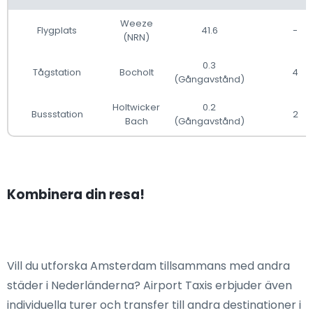
Weeze
Flygplats
41.6
-
(NRN)
0.3
Tågstation
Bocholt
4
(Gångavstånd)
Holtwicker
0.2
Bussstation
2
Bach
(Gångavstånd)
Kombinera din resa!
Vill du utforska Amsterdam tillsammans med andra
städer i Nederländerna? Airport Taxis erbjuder även
individuella turer och transfer till andra destinationer i