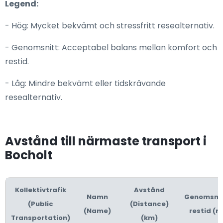
Legend:
- Hög: Mycket bekvämt och stressfritt resealternativ.
- Genomsnitt: Acceptabel balans mellan komfort och
restid.
- Låg: Mindre bekvämt eller tidskrävande
resealternativ.
Avstånd till närmaste transport i
Bocholt
Kollektivtrafik
Avstånd
Namn
Genomsnit
(Public
(Distance)
(Name)
restid (m
Transportation)
(km)