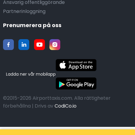
Ansvarig offentliggörande
Partnerinloggning
Prenumerera på oss
Ladda ner vår mobilapp
©2015-2026 Airporttaxis.com.
Alla rättigheter
förbehållna | Drivs av
CodiCo.io