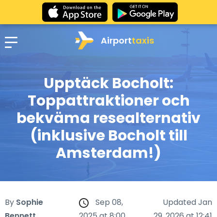
Airport
taxis
Upptäck Bocholt:
Toppattraktioner och
bekväma resealternativ
(inklusive Bocholt till
Amsterdam!)
By
Sophie
Sep 08,
Updated Jan
Bennett
2025 at 8:00
29, 2026 at 12:41