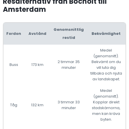
Resalternativ från Bocholt till
Amsterdam
Genomsnittlig
Fordon
Avstånd
Bekvämlighet
restid
Medel
(genomsnitt).
2 timmar 35
Bekvämt om du
Buss
173 km
minuter
vill luta dig
tillbaka och njuta
av landskapet.
Medel
(genomsnitt).
3 timmar 33
Kopplar direkt
Tåg
132 km
minuter
stadskärnorna,
men kan kräva
byten.