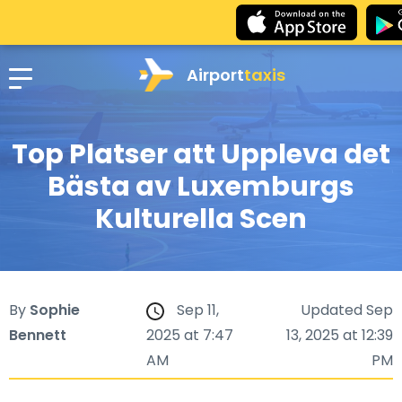
Airport
taxis
Top Platser att Uppleva det
Bästa av Luxemburgs
Kulturella Scen
By
Sophie
Sep 11,
Updated Sep
Bennett
2025 at 7:47
13, 2025 at 12:39
AM
PM