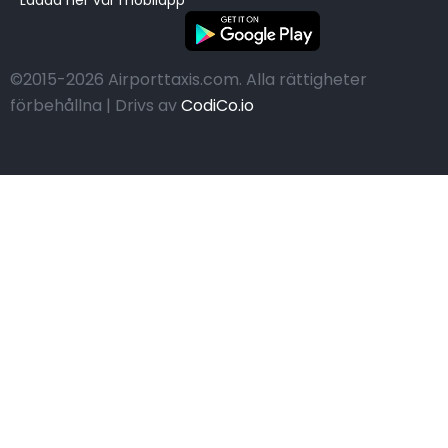
Ladda ner vår mobilapp
©2015-2026 Airporttaxis.com.
Alla rättigheter
förbehållna | Drivs av
CodiCo.io