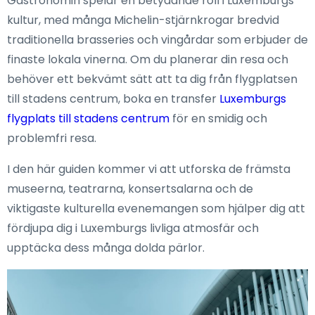
Gastronomin spelar en betydande roll i Luxemburgs
kultur, med många Michelin-stjärnkrogar bredvid
traditionella brasseries och vingårdar som erbjuder de
finaste lokala vinerna. Om du planerar din resa och
behöver ett bekvämt sätt att ta dig från flygplatsen
till stadens centrum, boka en transfer
Luxemburgs
flygplats till stadens centrum
för en smidig och
problemfri resa.
I den här guiden kommer vi att utforska de främsta
museerna, teatrarna, konsertsalarna och de
viktigaste kulturella evenemangen som hjälper dig att
fördjupa dig i Luxemburgs livliga atmosfär och
upptäcka dess många dolda pärlor.