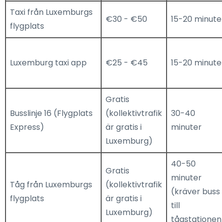
Taxi från Luxemburgs
€30 - €50
15-20 minute
flygplats
Luxemburg taxi app
€25 - €45
15-20 minute
Gratis
Busslinje 16 (Flygplats
(kollektivtrafik
30-40
Express)
är gratis i
minuter
Luxemburg)
40-50
Gratis
minuter
Tåg från Luxemburgs
(kollektivtrafik
(kräver buss
flygplats
är gratis i
till
Luxemburg)
tågstationen