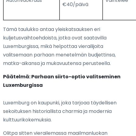
Autonvuokraus
Vaihtelee
€40/päivä
Tämä taulukko antaa yleiskatsauksen eri
kuljetusvaihtoehdoista, jotka ovat saatavilla
Luxemburgissa, mikä helpottaa vierailijoita
valitsemaan parhaan menetelmän budjettinsa,
matka-aikansa ja mukavuutensa perusteella.
Päätelmä: Parhaan siirto-optio valitseminen
Luxemburgissa
Luxemburg on kaupunki, joka tarjoaa täydellisen
sekoituksen historiallista charmia ja modernia
kulttuurikokemuksia.
Olitpa sitten vierailemassa maailmanluokan