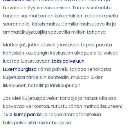
turvallisen kyydin varaamisen. Tämä vaihtoehto
tarjoaa saumattoman kokemuksen reaaliaikaisella
seurannalla, käteismaksuttomilla maksutavoilla ja
ammattikuljettajilla saatavilla milloin tahansa.
Matkailijat, jotka etsivät joustavaa tapaa päästä
kohteisiin kaupungin keskustan ulkopuolella, voivat
luottaa luotettavaan
taksipalveluun
Luxemburgissa
.Tämä palvelu tarjoaa tehokasta
kuljetusta tärkeisiin kohteisiin, mukaan lukien
liikealueet, hotellit ja lähikaupungit.
Jos olet kuljetuspalvelun tarjoaja ja haluat olla osa
kasvavaa verkostoa, tutustu tähän mahdollisuuteen:
Tule kumppaniksi
ja tarjoa ammattitaitoisia
taksipalveluita Luxemburgissa.