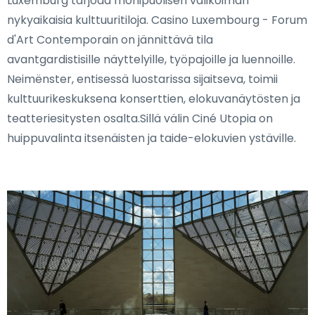
Luxemburg tarjoaa monipuolisen valikoiman
nykyaikaisia kulttuuritiloja. Casino Luxembourg - Forum
d'Art Contemporain on jännittävä tila
avantgardistisille näyttelyille, työpajoille ja luennoille.
Neimënster, entisessä luostarissa sijaitseva, toimii
kulttuurikeskuksena konserttien, elokuvanäytösten ja
teatteriesitysten osalta.Sillä välin Ciné Utopia on
huippuvalinta itsenäisten ja taide-elokuvien ystäville.