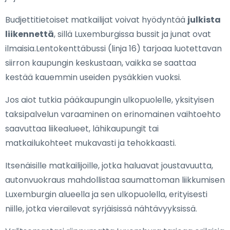
Budjettitietoiset matkailijat voivat hyödyntää
julkista
liikennettä
, sillä Luxemburgissa bussit ja junat ovat
ilmaisia.Lentokenttäbussi (linja 16) tarjoaa luotettavan
siirron kaupungin keskustaan, vaikka se saattaa
kestää kauemmin useiden pysäkkien vuoksi.
Jos aiot tutkia pääkaupungin ulkopuolelle, yksityisen
taksipalvelun varaaminen on erinomainen vaihtoehto
saavuttaa liikealueet, lähikaupungit tai
matkailukohteet mukavasti ja tehokkaasti.
Itsenäisille matkailijoille, jotka haluavat joustavuutta,
autonvuokraus mahdollistaa saumattoman liikkumisen
Luxemburgin alueella ja sen ulkopuolella, erityisesti
niille, jotka vierailevat syrjäisissä nähtävyyksissä.