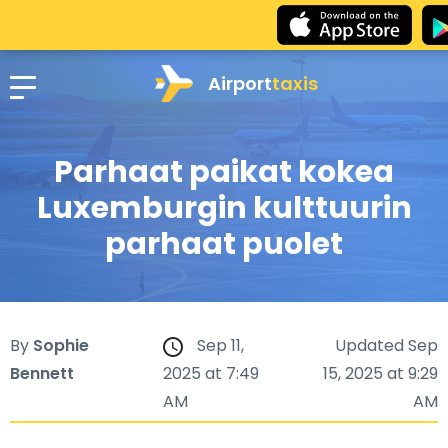
Airport
taxis
Parhaat paikat kokea
Luxemburgin kulttuurin
parhaat puolet
By
Sophie
Sep 11,
Updated Sep
Bennett
2025 at 7:49
15, 2025 at 9:29
AM
AM