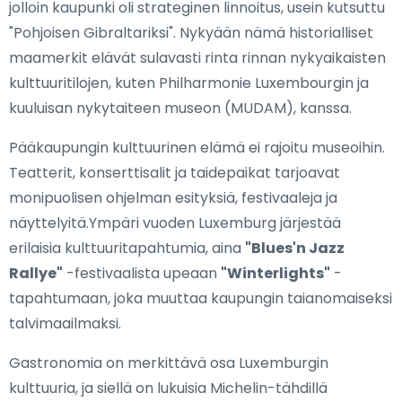
jolloin kaupunki oli strateginen linnoitus, usein kutsuttu
"Pohjoisen Gibraltariksi". Nykyään nämä historialliset
maamerkit elävät sulavasti rinta rinnan nykyaikaisten
kulttuuritilojen, kuten Philharmonie Luxembourgin ja
kuuluisan nykytaiteen museon (MUDAM), kanssa.
Pääkaupungin kulttuurinen elämä ei rajoitu museoihin.
Teatterit, konserttisalit ja taidepaikat tarjoavat
monipuolisen ohjelman esityksiä, festivaaleja ja
näyttelyitä.Ympäri vuoden Luxemburg järjestää
erilaisia kulttuuritapahtumia, aina
"Blues'n Jazz
Rallye"
-festivaalista upeaan
"Winterlights"
-
tapahtumaan, joka muuttaa kaupungin taianomaiseksi
talvimaailmaksi.
Gastronomia on merkittävä osa Luxemburgin
kulttuuria, ja siellä on lukuisia Michelin-tähdillä