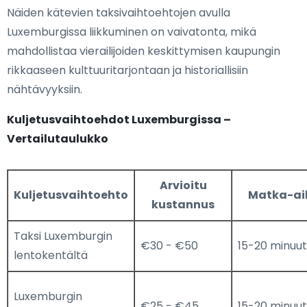
Näiden kätevien taksivaihtoehtojen avulla
Luxemburgissa liikkuminen on vaivatonta, mikä
mahdollistaa vierailijoiden keskittymisen kaupungin
rikkaaseen kulttuuritarjontaan ja historiallisiin
nähtävyyksiin.
Kuljetusvaihtoehdot Luxemburgissa –
Vertailutaulukko
Arvioitu
Kuljetusvaihtoehto
Matka-ai
kustannus
Taksi Luxemburgin
€30 - €50
15-20 minuut
lentokentältä
Luxemburgin
€25 - €45
15-20 minuut