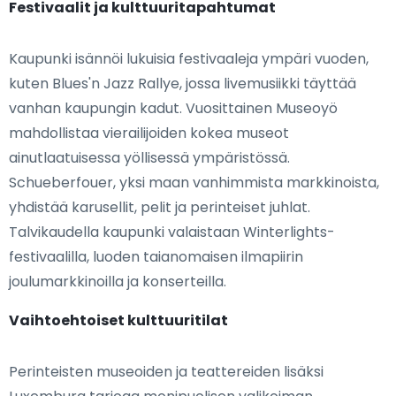
Festivaalit ja kulttuuritapahtumat
Kaupunki isännöi lukuisia festivaaleja ympäri vuoden,
kuten Blues'n Jazz Rallye, jossa livemusiikki täyttää
vanhan kaupungin kadut. Vuosittainen Museoyö
mahdollistaa vierailijoiden kokea museot
ainutlaatuisessa yöllisessä ympäristössä.
Schueberfouer, yksi maan vanhimmista markkinoista,
yhdistää karusellit, pelit ja perinteiset juhlat.
Talvikaudella kaupunki valaistaan Winterlights-
festivaalilla, luoden taianomaisen ilmapiirin
joulumarkkinoilla ja konserteilla.
Vaihtoehtoiset kulttuuritilat
Perinteisten museoiden ja teattereiden lisäksi