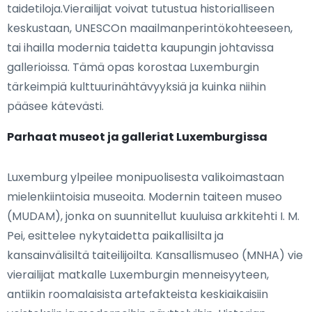
taidetiloja.Vierailijat voivat tutustua historialliseen
keskustaan, UNESCOn maailmanperintökohteeseen,
tai ihailla modernia taidetta kaupungin johtavissa
gallerioissa. Tämä opas korostaa Luxemburgin
tärkeimpiä kulttuurinähtävyyksiä ja kuinka niihin
pääsee kätevästi.
Parhaat museot ja galleriat Luxemburgissa
Luxemburg ylpeilee monipuolisesta valikoimastaan
mielenkiintoisia museoita. Modernin taiteen museo
(MUDAM), jonka on suunnitellut kuuluisa arkkitehti I. M.
Pei, esittelee nykytaidetta paikallisilta ja
kansainvälisiltä taiteilijoilta. Kansallismuseo (MNHA) vie
vierailijat matkalle Luxemburgin menneisyyteen,
antiikin roomalaisista artefakteista keskiaikaisiin