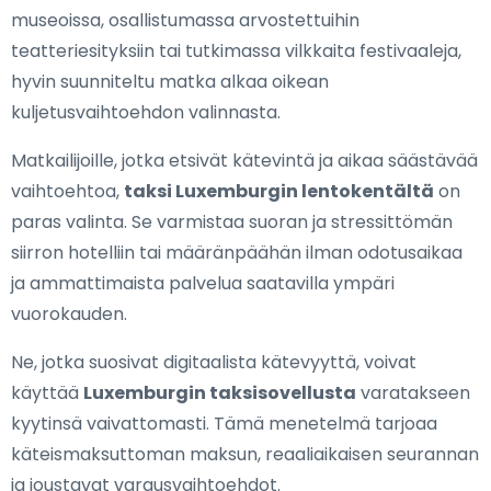
museoissa, osallistumassa arvostettuihin
teatteriesityksiin tai tutkimassa vilkkaita festivaaleja,
hyvin suunniteltu matka alkaa oikean
kuljetusvaihtoehdon valinnasta.
Matkailijoille, jotka etsivät kätevintä ja aikaa säästävää
vaihtoehtoa,
taksi Luxemburgin lentokentältä
on
paras valinta. Se varmistaa suoran ja stressittömän
siirron hotelliin tai määränpäähän ilman odotusaikaa
ja ammattimaista palvelua saatavilla ympäri
vuorokauden.
Ne, jotka suosivat digitaalista kätevyyttä, voivat
käyttää
Luxemburgin taksisovellusta
varatakseen
kyytinsä vaivattomasti. Tämä menetelmä tarjoaa
käteismaksuttoman maksun, reaaliaikaisen seurannan
ja joustavat varausvaihtoehdot.