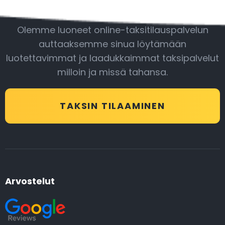
Ole mukana
Olemme luoneet online-taksitilauspalvelun
auttaaksemme sinua löytämään
luotettavimmat ja laadukkaimmat taksipalvelut
milloin ja missä tahansa.
TAKSIN TILAAMINEN
Arvostelut