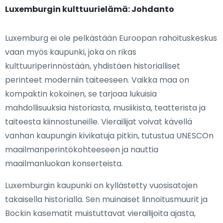
Luxemburgin kulttuurielämä: Johdanto
Luxemburg ei ole pelkästään Euroopan rahoituskeskus
vaan myös kaupunki, joka on rikas
kulttuuriperinnöstään, yhdistäen historialliset
perinteet moderniin taiteeseen. Vaikka maa on
kompaktin kokoinen, se tarjoaa lukuisia
mahdollisuuksia historiasta, musiikista, teatterista ja
taiteesta kiinnostuneille. Vierailijat voivat kävellä
vanhan kaupungin kivikatuja pitkin, tutustua UNESCOn
maailmanperintökohteeseen ja nauttia
maailmanluokan konserteista.
Luxemburgin kaupunki on kyllästetty vuosisatojen
takaisella historialla. Sen muinaiset linnoitusmuurit ja
Bockin kasematit muistuttavat vierailijoita ajasta,