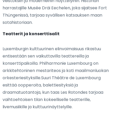
veistoksiin ja moderneihin näyttelyihin. Historian
harrastajille Musée Dräi Eechelen, joka sijaitsee Fort
Thüngenissä, tarjoaa syvällisen katsauksen maan
sotahistoriaan.
Teatterit ja konserttisalit
Luxemburgin kulttuurinen elinvoimaisuus rikastuu
entisestään sen vaikuttavilla teattereilla ja
konserttipaikoilla. Philharmonie Luxembourg on
arkkitehtoninen mestariteos ja koti maailmanluokan
orkesteriesityksille.Suuri Théâtre de Luxembourg
esittää oopperoita, balettiesityksiä ja
draamatuotantoja, kun taas Les Rotondes tarjoaa
vaihtoehtoisen tilan kokeelliselle teatterille,
livemusiikille ja kulttuurinäyttelyille.