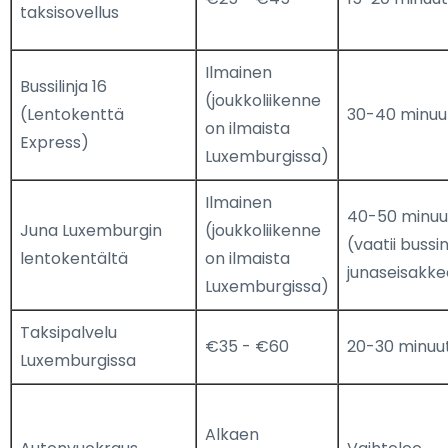
taksisovellus
Ilmainen
Bussilinja 16
(joukkoliikenne
(Lentokenttä
30-40 minuu
on ilmaista
Express)
Luxemburgissa)
Ilmainen
40-50 minuu
Juna Luxemburgin
(joukkoliikenne
(vaatii bussi
lentokentältä
on ilmaista
junaseisakke
Luxemburgissa)
Taksipalvelu
€35 - €60
20-30 minuut
Luxemburgissa
Alkaen