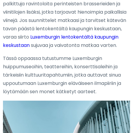
palkittuja ravintoloita perinteisten brasserieiden ja
viinitilojen lisäksi, jotka tarjoavat hienoimpia paikallisia
viinejä. Jos suunnittelet matkaasi ja tarvitset kätevän
tavan päästä lentokentältä kaupungin keskustaan,
varaa siirto
Luxemburgin lentokentältä kaupungin
keskustaan
sujuvaa ja vaivatonta matkaa varten.
Tässä oppaassa tutustumme Luxemburgin
huippumuseoihin, teattereihin, konserttisaleihin ja
tärkeisiin kulttuuritapahtumiin, jotka auttavat sinua
uppoutumaan Luxemburgin eläväiseen ilmapiiriin ja
löytämään sen monet kätketyt aarteet.