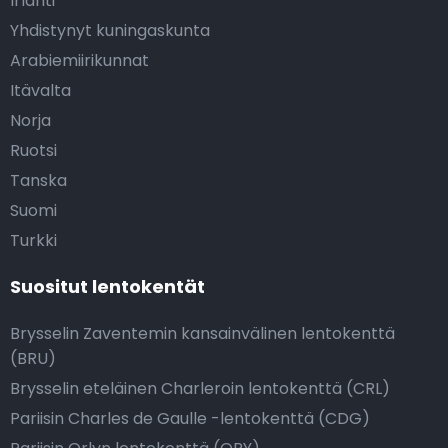
Irlanti
Yhdistynyt kuningaskunta
Arabiemiirikunnat
Itävalta
Norja
Ruotsi
Tanska
Suomi
Turkki
Suositut lentokentät
Brysselin Zaventemin kansainvälinen lentokenttä
(BRU)
Brysselin eteläinen Charleroin lentokenttä (CRL)
Pariisin Charles de Gaulle -lentokenttä (CDG)