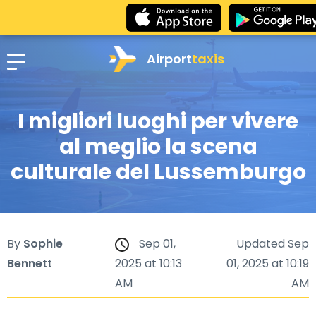
Airport
taxis
I migliori luoghi per vivere
al meglio la scena
culturale del Lussemburgo
By
Sophie
Sep 01,
Updated Sep
Bennett
2025 at 10:13
01, 2025 at 10:19
AM
AM