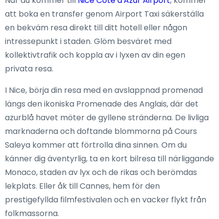
När du kommer till
Nice Côte d'Azur Airport
, kommer
att boka en transfer genom Airport Taxi säkerställa
en bekväm resa direkt till ditt hotell eller någon
intressepunkt i staden. Glöm besväret med
kollektivtrafik och koppla av i lyxen av din egen
privata resa.
I Nice, börja din resa med en avslappnad promenad
längs den ikoniska Promenade des Anglais, där det
azurblå havet möter de gyllene stränderna. De livliga
marknaderna och doftande blommorna på Cours
Saleya kommer att förtrolla dina sinnen. Om du
känner dig äventyrlig, ta en kort bilresa till närliggande
Monaco, staden av lyx och de rikas och berömdas
lekplats. Eller åk till Cannes, hem för den
prestigefyllda filmfestivalen och en vacker flykt från
folkmassorna.