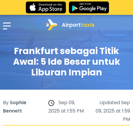
Airport
taxis
Frankfurt sebagai Titik
Awal: 5 Ide Besar untuk
Liburan Impian
By
Sophie
Sep 09,
Updated Sep
Bennett
2025 at 1:55 PM
09, 2025 at 1:59
PM