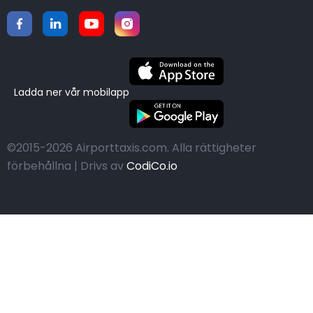
Ladda ner vår mobilapp
©2015-2026 Airporttaxis.com.
Alla rättigheter
förbehållna | Drivs av
CodiCo.io