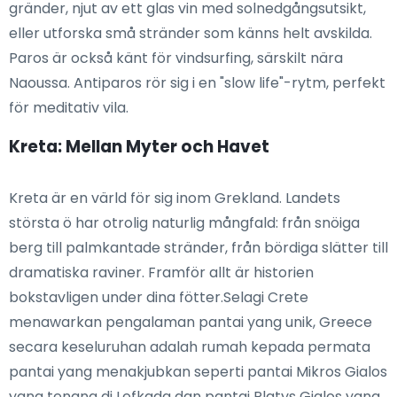
gränder, njut av ett glas vin med solnedgångsutsikt,
eller utforska små stränder som känns helt avskilda.
Paros är också känt för vindsurfing, särskilt nära
Naoussa. Antiparos rör sig i en "slow life"-rytm, perfekt
för meditativ vila.
Kreta: Mellan Myter och Havet
Kreta är en värld för sig inom Grekland. Landets
största ö har otrolig naturlig mångfald: från snöiga
berg till palmkantade stränder, från bördiga slätter till
dramatiska raviner. Framför allt är historien
bokstavligen under dina fötter.Selagi Crete
menawarkan pengalaman pantai yang unik, Greece
secara keseluruhan adalah rumah kepada permata
pantai yang menakjubkan seperti pantai Mikros Gialos
yang tenang di Lefkada dan pantai Platys Gialos yang