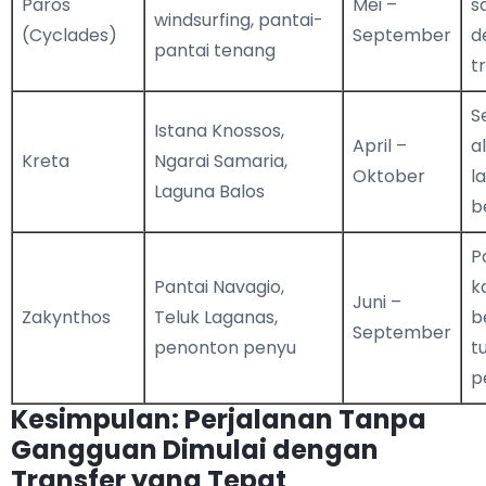
Paros
Mei –
s
windsurfing, pantai-
(Cyclades)
September
d
pantai tenang
t
S
Istana Knossos,
April –
a
Kreta
Ngarai Samaria,
Oktober
l
Laguna Balos
b
P
Pantai Navagio,
k
Juni –
Zakynthos
Teluk Laganas,
b
September
penonton penyu
t
p
Kesimpulan: Perjalanan Tanpa
Gangguan Dimulai dengan
Transfer yang Tepat