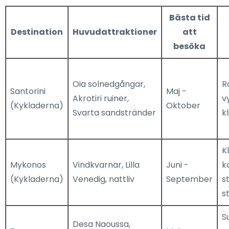
Bästa tid
Destination
Huvudattraktioner
att
besöka
Oia solnedgångar,
R
Santorini
Maj -
Akrotiri ruiner,
v
(Kykladerna)
Oktober
Svarta sandstränder
k
K
Mykonos
Vindkvarnar, Lilla
Juni -
k
(Kykladerna)
Venedig, nattliv
September
s
s
S
Desa Naoussa,