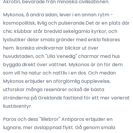
Akrotiri, bevarade från minoiska civilisationen.
Mykonos, å andra sidan, lever i en annan rytm -
kosmopolitisk, livlig och pulserande.Det är en plats där
chic klubbar står bredvid sekelgamla kyrkor, och
lyxbutiker delar smala gränder med enkla fiskares
hem. Ikoniska vindkvarnar blickar ut över
huvudstaden, och "Lilla Venedig" charmar med hus
byggda direkt över vattnet. Mykonos är ön för dem
som vill ha natur och nattliv i en dos. Och medan
Mykonos erbjuder en oförglömlig öupplevelse,
utforskar många resenärer också de bästa
stränderna på Greklands fastland för ett mer varierat
kustäventyr.
Paros och dess "lillebror" Antiparos erbjuder en
lugnare, mer avslappnad flykt. Gå genom smala