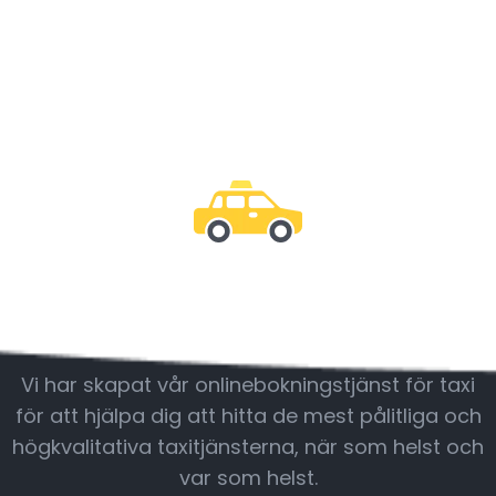
Var med oss
Vi har skapat vår onlinebokningstjänst för taxi
för att hjälpa dig att hitta de mest pålitliga och
högkvalitativa taxitjänsterna, när som helst och
var som helst.