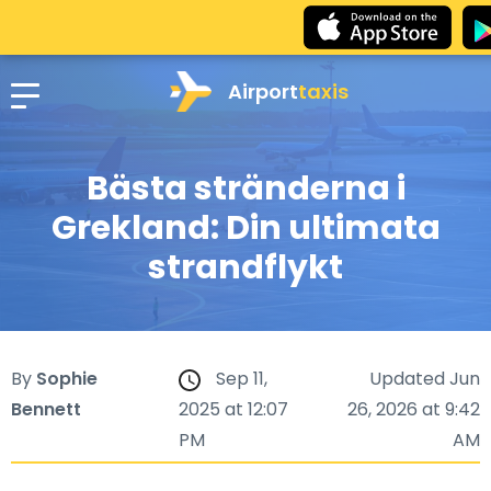
Airport
taxis
Bästa stränderna i
Grekland: Din ultimata
strandflykt
By
Sophie
Sep 11,
Updated Jun
Bennett
2025 at 12:07
26, 2026 at 9:42
PM
AM