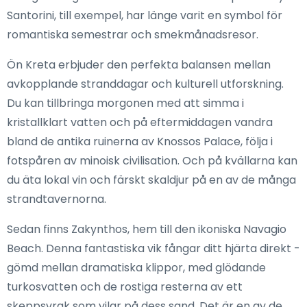
Santorini, till exempel, har länge varit en symbol för
romantiska semestrar och smekmånadsresor.
Ön Kreta erbjuder den perfekta balansen mellan
avkopplande stranddagar och kulturell utforskning.
Du kan tillbringa morgonen med att simma i
kristallklart vatten och på eftermiddagen vandra
bland de antika ruinerna av Knossos Palace, följa i
fotspåren av minoisk civilisation. Och på kvällarna kan
du äta lokal vin och färskt skaldjur på en av de många
strandtavernorna.
Sedan finns Zakynthos, hem till den ikoniska Navagio
Beach. Denna fantastiska vik fångar ditt hjärta direkt -
gömd mellan dramatiska klippor, med glödande
turkosvatten och de rostiga resterna av ett
skeppsvrak som vilar på dess sand. Det är en av de