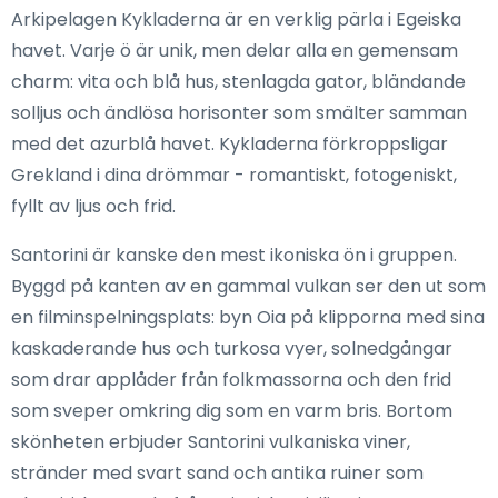
Arkipelagen Kykladerna är en verklig pärla i Egeiska
havet. Varje ö är unik, men delar alla en gemensam
charm: vita och blå hus, stenlagda gator, bländande
solljus och ändlösa horisonter som smälter samman
med det azurblå havet. Kykladerna förkroppsligar
Grekland i dina drömmar - romantiskt, fotogeniskt,
fyllt av ljus och frid.
Santorini är kanske den mest ikoniska ön i gruppen.
Byggd på kanten av en gammal vulkan ser den ut som
en filminspelningsplats: byn Oia på klipporna med sina
kaskaderande hus och turkosa vyer, solnedgångar
som drar applåder från folkmassorna och den frid
som sveper omkring dig som en varm bris. Bortom
skönheten erbjuder Santorini vulkaniska viner,
stränder med svart sand och antika ruiner som