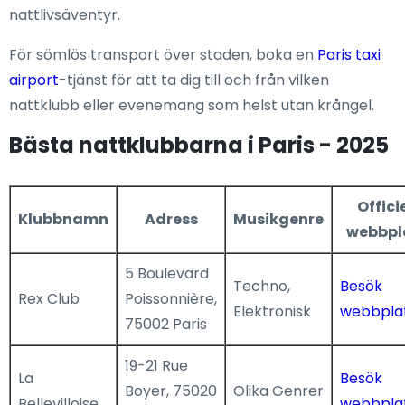
nattlivsäventyr.
För sömlös transport över staden, boka en
Paris taxi
airport
-tjänst för att ta dig till och från vilken
nattklubb eller evenemang som helst utan krångel.
Bästa nattklubbarna i Paris - 2025
Officie
Klubbnamn
Adress
Musikgenre
webbpl
5 Boulevard
Techno,
Besök
Rex Club
Poissonnière,
Elektronisk
webbpla
75002 Paris
19-21 Rue
La
Besök
Boyer, 75020
Olika Genrer
Bellevilloise
webbpla