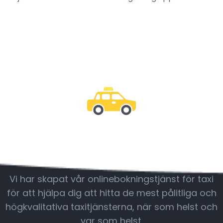
Var med oss
Vi har skapat vår onlinebokningstjänst för taxi
för att hjälpa dig att hitta de mest pålitliga och
högkvalitativa taxitjänsterna, när som helst och
var som helst.