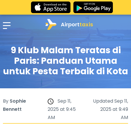
Airport
taxis
9 Klub Malam Teratas di
Paris: Panduan Utama
untuk Pesta Terbaik di Kota
By
Sophie
Sep 11,
Updated Sep 11,
Bennett
2025 at 9:45
2025 at 9:49
AM
AM