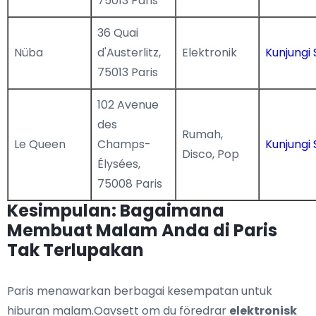
75013 Paris
36 Quai
Nüba
d'Austerlitz,
Elektronik
Kunjungi 
75013 Paris
102 Avenue
des
Rumah,
Le Queen
Champs-
Kunjungi 
Disco, Pop
Élysées,
75008 Paris
Kesimpulan: Bagaimana
Membuat Malam Anda di Paris
Tak Terlupakan
Paris menawarkan berbagai kesempatan untuk
hiburan malam.Oavsett om du föredrar
elektronisk