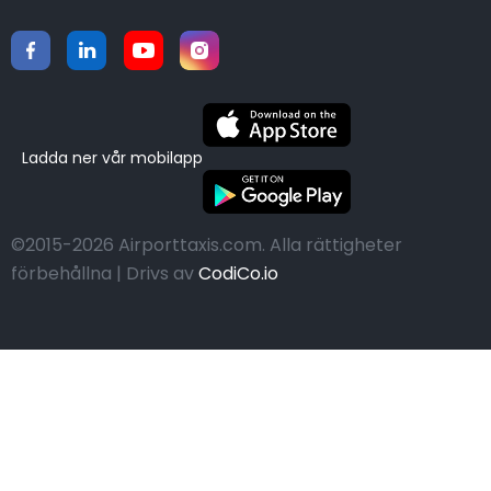
Ladda ner vår mobilapp
©2015-2026 Airporttaxis.com.
Alla rättigheter
förbehållna | Drivs av
CodiCo.io