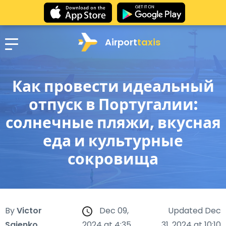
Airport
taxis
Как провести идеальный
отпуск в Португалии:
солнечные пляжи, вкусная
еда и культурные
сокровища
By
Victor
Dec 09,
Updated Dec
Saienko
2024 at 4:35
31, 2024 at 10:10