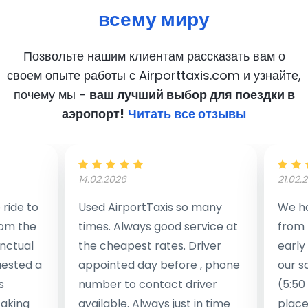
всему миру
Позвольте нашим клиентам рассказать вам о
своем опыте работы с Airporttaxis.com
и узнайте,
почему мы -
ваш лучший выбор для поездки в
аэропорт!
Читать все отзывы
14.02.2026
21.02.
ride to
Used AirportTaxis so many
We ha
rom the
times. Always good service at
from 
nctual
the cheapest rates. Driver
early
uested a
appointed day before , phone
our s
s
number to contact driver
(5:50
taking
available. Always just in time
place