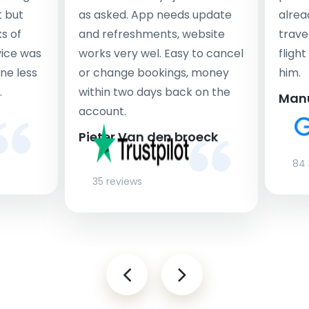
t but
as asked. App needs update
alrea
s of
and refreshments, website
travel
rvice was
works very wel. Easy to cancel
fligh
ne less
or change bookings, money
him.
.
within two days back on the
Man
account.
Pieter Van den broeck
84 
35 reviews