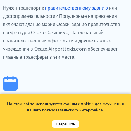
Нужен транспорт к
правительственному зданию
или
достопримечательности? Популярные направления
включают здание мэрии Осаки, здание правительства
префектуры Осака Сакишима, Национальный
правительственный офис Осаки и другие важные
учреждения в Осаке.Airporttaxis.com обеспечивает
плавные трансферы в эти места.
Из аэропорта Осака Итами на
На этом сайте используются файлы cookies для улучшения
конкретное мероприятие
вашего пользовательского интерфейса.
Если вы направляетесь на мероприятия в Осаке, такие
Разрешить