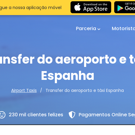
gue a nossa aplicação móvel
Parceria
Motorist
ansfer do aeroporto e t
Espanha
Transfer do aeroporto e táxi Espanha
Airport Taxis
230 mil clientes felizes
Pagamentos Online Se