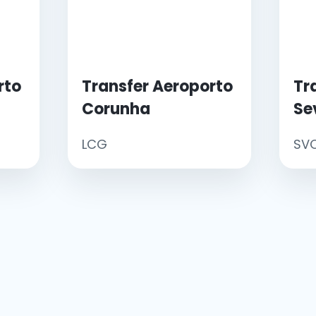
rto
Transfer Aeroporto
Tr
Corunha
Se
LCG
SV