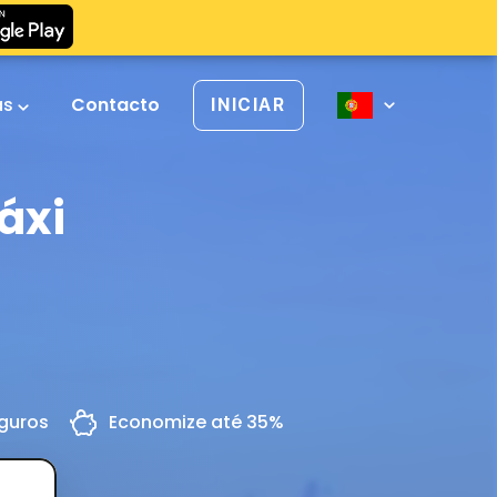
as
Contacto
INICIAR
áxi
guros
Economize até 35%