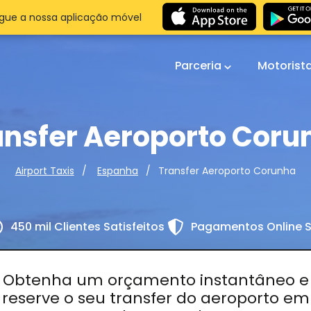
gue a nossa aplicação móvel
Parceria
Motorist
ansfer Aeroporto Coru
Transfer Aeroporto Corunha
Airport Taxis
Espanha
450 mil Clientes Satisfeitos
Pagamentos Online 
Obtenha um orçamento instantâneo e
reserve o seu transfer do aeroporto em