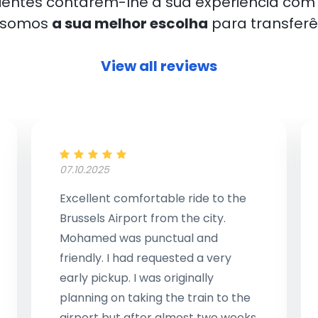
lientes contarem-lhe a sua experiência com 
e somos
a sua melhor escolha
para transferê
View all reviews
07.10.2025
Excellent comfortable ride to the
Brussels Airport from the city.
Mohamed was punctual and
friendly. I had requested a very
early pickup. I was originally
planning on taking the train to the
airport but after almost two weeks