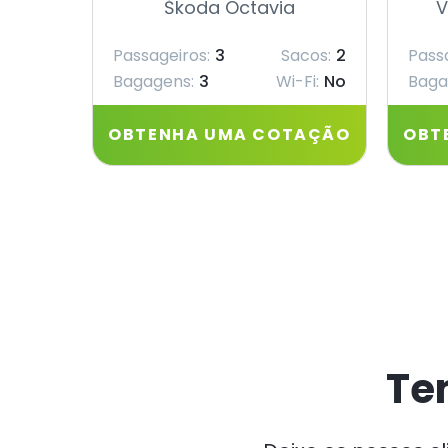
Škoda Octavia
V
Passageiros:
3
Sacos:
2
Pass
Bagagens:
3
Wi-Fi:
No
Baga
OBTENHA UMA COTAÇÃO
OBT
Te