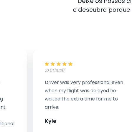
Deixe os nossos c
e descubra porqu
10.01.2026
i
Driver was very professional even
when my flight was delayed he
ng
waited the extra time for me to
ant
arrive.
Kyle
tional