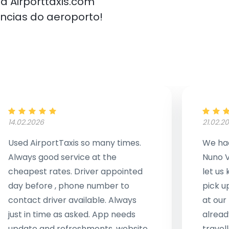
a Airporttaxis.com
ncias do aeroporto!
14.02.2026
21.02.2
Used AirportTaxis so many times.
We had
Always good service at the
Nuno V
cheapest rates. Driver appointed
let us
day before , phone number to
pick u
contact driver available. Always
at our
just in time as asked. App needs
alread
update and refreshments, website
travell