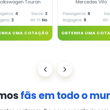
olkswagen Touran
Mercedes Vito
ageiros:
4
Sacos:
3
Passageiros:
8
Sac
gens:
3
Wi-Fi:
No
Bagagens:
8
Wi-F
ENHA UMA COTAÇÃO
OBTENHA UMA COT
mos
fãs em todo o mu