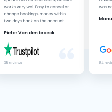
works very wel. Easy to cancel or
was no
change bookings, money within
Manu
two days back on the account.
Pieter Van den broeck
35 reviews
84 rev