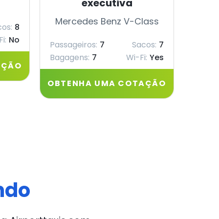
executiva
Merc
Mercedes Benz V-Class
os:
8
Passag
i:
No
Passageiros:
7
Sacos:
7
Bagagens:
7
Wi-Fi:
Yes
AÇÃO
OBTE
OBTENHA UMA COTAÇÃO
ndo