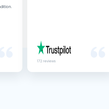
dition.
172 reviews