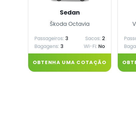
Sedan
Škoda Octavia
V
Passageiros:
3
Sacos:
2
Pass
Bagagens:
3
Wi-Fi:
No
Baga
OBTENHA UMA COTAÇÃO
OBT