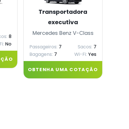
Transportadora
executiva
Merc
Mercedes Benz V-Class
os:
8
Passag
i:
No
Passageiros:
7
Sacos:
7
Bagagens:
7
Wi-Fi:
Yes
AÇÃO
OBTE
OBTENHA UMA COTAÇÃO