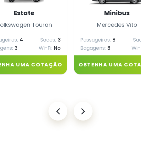
Estate
Minibus
olkswagen Touran
Mercedes Vito
ageiros:
4
Sacos:
3
Passageiros:
8
Sac
gens:
3
Wi-Fi:
No
Bagagens:
8
Wi-F
ENHA UMA COTAÇÃO
OBTENHA UMA COT