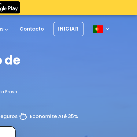
as
Contacto
INICIAR
o de
ta Brava
Seguros
Economize Até 35%