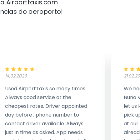
a Airporttaxis.com
ncias do aeroporto!
14.02.2026
21.02.2
Used AirportTaxis so many times.
We had
Always good service at the
Nuno V
cheapest rates. Driver appointed
let us
day before , phone number to
pick u
contact driver available. Always
at our
just in time as asked. App needs
alread