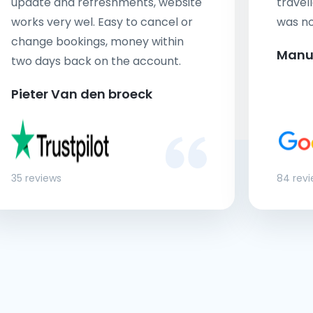
update and refreshments, website
travell
works very wel. Easy to cancel or
was no
change bookings, money within
Manu
two days back on the account.
Pieter Van den broeck
35 reviews
84 rev