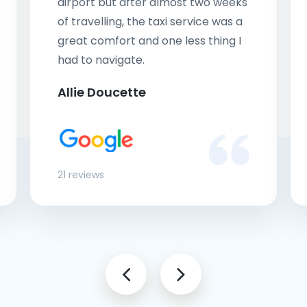
airport but after almost two weeks
of travelling, the taxi service was a
great comfort and one less thing I
had to navigate.
Allie Doucette
21 reviews