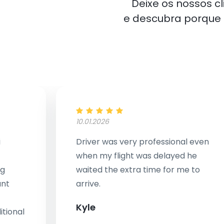
Deixe os nossos c
e descubra porqu
10.01.2026
i
Driver was very professional even
when my flight was delayed he
ng
waited the extra time for me to
ant
arrive.
Kyle
tional