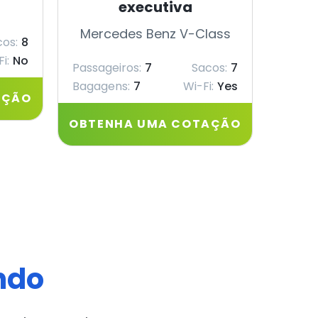
executiva
Merc
Mercedes Benz V-Class
os:
8
Passag
i:
No
Passageiros:
7
Sacos:
7
Bagagens:
7
Wi-Fi:
Yes
AÇÃO
OBTE
OBTENHA UMA COTAÇÃO
ndo