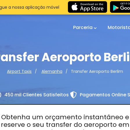
gue a nossa aplicação móvel
Parceria
Motorist
ransfer Aeroporto Berl
Transfer Aeroporto Berlim
Airport Taxis
Alemanha
450 mil Clientes Satisfeitos
Pagamentos Online 
Obtenha um orçamento instantâneo e
reserve o seu transfer do aeroporto em