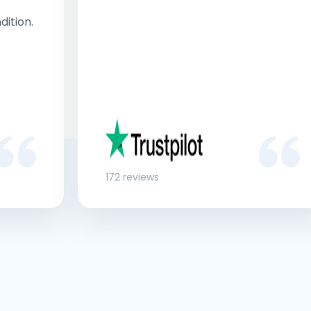
dition.
172 reviews