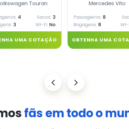
olkswagen Touran
Mercedes Vito
ageiros:
4
Sacos:
3
Passageiros:
8
Sac
gens:
3
Wi-Fi:
No
Bagagens:
8
Wi-F
ENHA UMA COTAÇÃO
OBTENHA UMA COT
mos
fãs em todo o mu