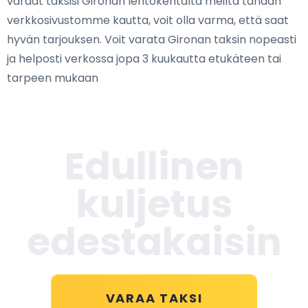
varaat taksisi Gironan lentokentältä meiltä tänään
verkkosivustomme kautta, voit olla varma, että saat
hyvän tarjouksen. Voit varata Gironan taksin nopeasti
ja helposti verkossa jopa 3 kuukautta etukäteen tai
tarpeen mukaan
Edullinen
kuljetus
edestakaisin
VARAA TAKSI