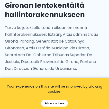
Gironan lentokentältä
hallintorakennukseen
Tarve kuljetukselle tähän aikaan on mennä
hallintorakennukseen: Extranj, Arxiu administratiu
Girona, Parcing, Generalitat de Catalunya
Gironassa, Arxiu Históric Municipal de Girona,
Secretaria Del Gobierno Tribunas Superior De
Justicia, Diputació Provincial de Girona, Fontana
Dor, Dirección General de Urbanismo.
Varaa kätevä ja luotettava kuljetus Gironan
lentokentältä helposti Airporttaxis.comin kautta.
Your experience on this site will be improved by allowing
cookies.
Allow cookies