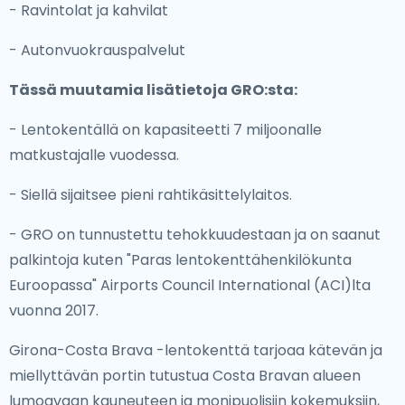
- Ravintolat ja kahvilat
- Autonvuokrauspalvelut
Tässä muutamia lisätietoja GRO:sta:
- Lentokentällä on kapasiteetti 7 miljoonalle
matkustajalle vuodessa.
- Siellä sijaitsee pieni rahtikäsittelylaitos.
- GRO on tunnustettu tehokkuudestaan ja on saanut
palkintoja kuten "Paras lentokenttähenkilökunta
Euroopassa" Airports Council International (ACI)lta
vuonna 2017.
Girona-Costa Brava -lentokenttä tarjoaa kätevän ja
miellyttävän portin tutustua Costa Bravan alueen
lumoavaan kauneuteen ja monipuolisiin kokemuksiin,