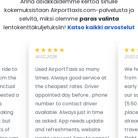
Anna asiakkaidemme kertoa sinulle
kokemuksistaan Airporttaxis.com-palvelusta
ja
selvitä, miksi olemme
paras valinta
lentokenttäkuljetuksiin!
Katso kaikki arvostelut
14.02.2026
21.02.
ride to
Used AirportTaxis so many
We ha
rom the
times. Always good service at
from 
nctual
the cheapest rates. Driver
early
uested a
appointed day before , phone
our s
s
number to contact driver
(5:50
taking
available. Always just in time
place
t but
as asked. App needs update
alrea
s of
and refreshments, website
travel