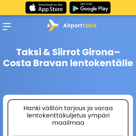
Airport
taxis
Taksi & Siirrot Girona–
Costa Bravan lentokentälle
Hanki välitön tarjous ja varaa
lentokenttäkuljetus ympäri
maailmaa