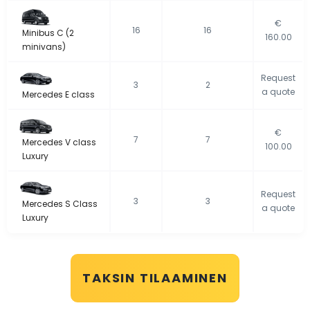
€
16
16
Minibus C (2
160.00
minivans)
Request
3
2
a quote
Mercedes E class
€
7
7
Mercedes V class
100.00
Luxury
Request
3
3
Mercedes S Class
a quote
Luxury
TAKSIN TILAAMINEN