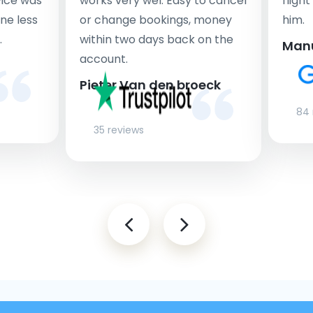
rvice was
works very wel. Easy to cancel
fligh
ne less
or change bookings, money
him.
.
within two days back on the
Man
account.
Pieter Van den broeck
84 
35 reviews