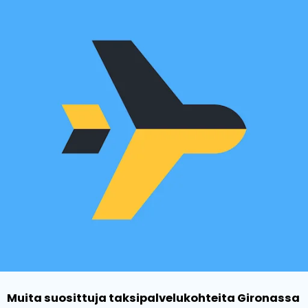
Muita suosittuja taksipalvelukohteita Gironassa