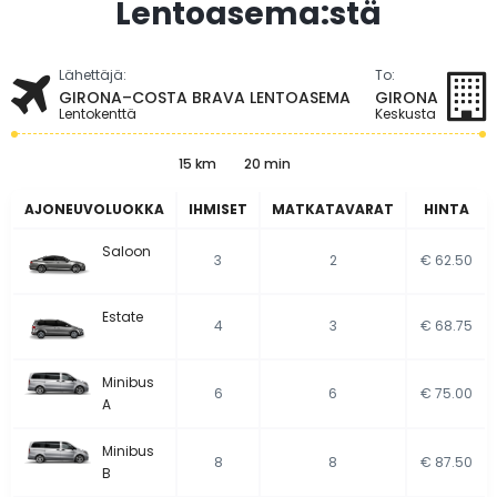
Lentoasema:stä
Lähettäjä:
To:
GIRONA–COSTA BRAVA LENTOASEMA
GIRONA
Lentokenttä
Keskusta
15 km
20 min
AJONEUVOLUOKKA
IHMISET
MATKATAVARAT
HINTA
Saloon
3
2
€ 62.50
Estate
4
3
€ 68.75
Minibus
6
6
€ 75.00
A
Minibus
8
8
€ 87.50
B