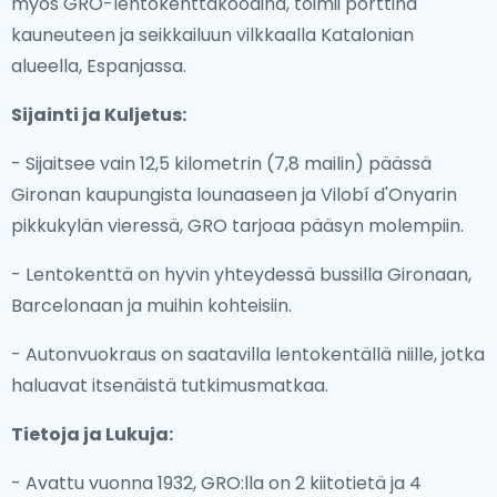
myös GRO-lentokenttäkoodina, toimii porttina
kauneuteen ja seikkailuun vilkkaalla Katalonian
alueella, Espanjassa.
Sijainti ja Kuljetus:
- Sijaitsee vain 12,5 kilometrin (7,8 mailin) päässä
Gironan kaupungista lounaaseen ja Vilobí d'Onyarin
pikkukylän vieressä, GRO tarjoaa pääsyn molempiin.
- Lentokenttä on hyvin yhteydessä bussilla Gironaan,
Barcelonaan ja muihin kohteisiin.
- Autonvuokraus on saatavilla lentokentällä niille, jotka
haluavat itsenäistä tutkimusmatkaa.
Tietoja ja Lukuja:
- Avattu vuonna 1932, GRO:lla on 2 kiitotietä ja 4