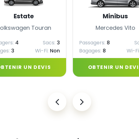
Estate
Minibus
olkswagen Touran
Mercedes Vito
agers:
4
Sacs:
3
Passagers:
8
S
ges:
3
Wi-Fi:
Non
Bagages:
8
Wi-Fi
BTENIR UN DEVIS
OBTENIR UN DEV