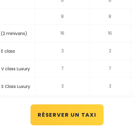
6
6
8
8
16
16
 (2 minivans)
3
2
E class
7
7
V class Luxury
3
3
S Class Luxury
RÉSERVER UN TAXI