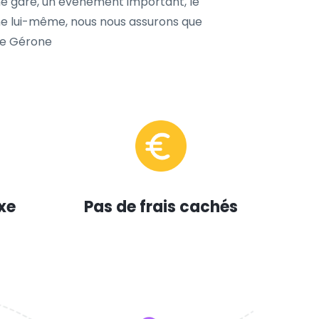
 une gare, un événement important, le
one lui-même, nous nous assurons que
 de Gérone
xe
Pas de frais cachés