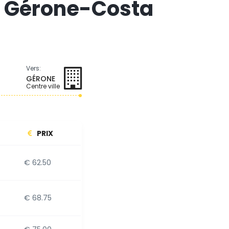
de Gérone-Costa
Vers:
GÉRONE
Centre ville
PRIX
€ 62.50
€ 68.75