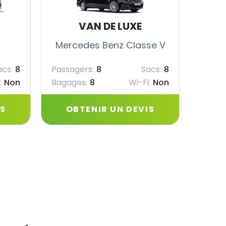
VAN DE LUXE
Mercedes Benz Classe V
Merc
acs:
8
Passagers:
8
Sacs:
8
Passag
:
Non
Bagages:
8
Wi-Fi:
Non
Bagag
IS
OBTENIR UN DEVIS
OB