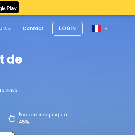
urs
Contact
LOGIN
t de
ta Brava
Économisez jusqu'à
45%