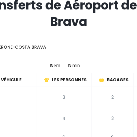
ansferts de Aéroport 
Brava
ÉRONE-COSTA BRAVA
15 km
19 min
 VÉHICULE
LES PERSONNES
BAGAGES
3
2
4
3