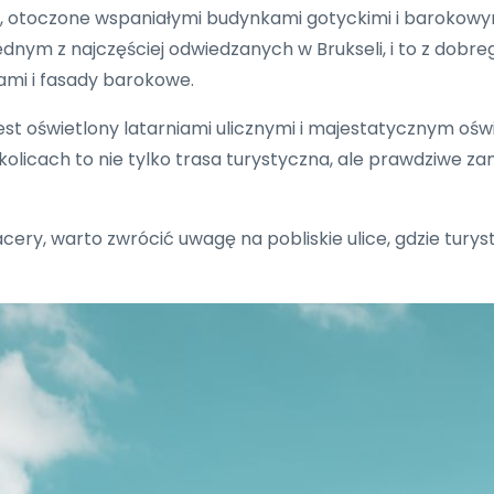
i, otoczone wspaniałymi budynkami gotyckimi i barokowy
jednym z najczęściej odwiedzanych w Brukseli, i to z dob
ami i fasady barokowe.
jest oświetlony latarniami ulicznymi i majestatycznym oś
olicach to nie tylko trasa turystyczna, ale prawdziwe za
acery, warto zwrócić uwagę na pobliskie ulice, gdzie turys