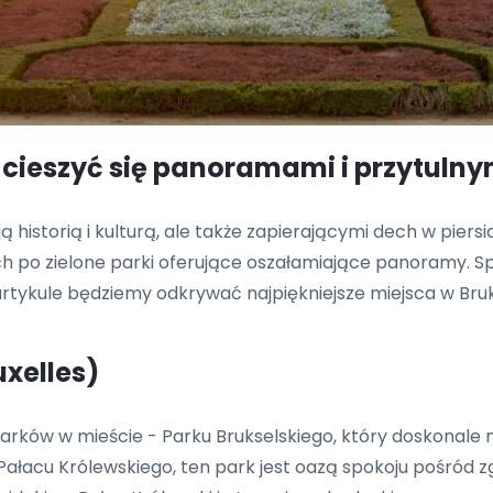
e cieszyć się panoramami i przytuln
woją historią i kulturą, ale także zapierającymi dech w pie
 po zielone parki oferujące oszałamiające panoramy. Spa
ykule będziemy odkrywać najpiękniejsze miejsca w Brukse
uxelles)
arków w mieście - Parku Brukselskiego, który doskonale 
ałacu Królewskiego, ten park jest oazą spokoju pośród zg