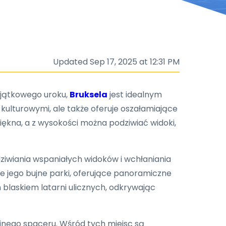
Updated Sep 17, 2025 at 12:31 PM
yjątkowego uroku,
Bruksela
jest idealnym
kulturowymi, ale także oferuje oszałamiające
iękna, a z wysokości można podziwiać widoki,
ziwiania wspaniałych widoków i wchłaniania
kże jego bujne parki, oferujące panoramiczne
m blaskiem latarni ulicznych, odkrywając
ojnego spaceru. Wśród tych miejsc są