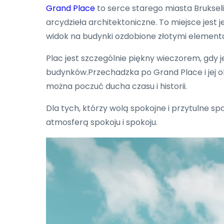
Grand Place
to serce starego miasta Bruksel
arcydzieła architektoniczne. To miejsce jest 
widok na budynki ozdobione złotymi element
Plac jest szczególnie piękny wieczorem, gdy 
budynków.Przechadzka po Grand Place i jej ok
można poczuć ducha czasu i historii.
Dla tych, którzy wolą spokojne i przytulne sp
atmosferą spokoju i spokoju.