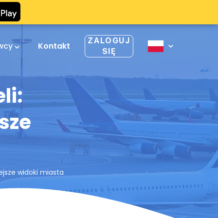
ZALOGUJ
owcy
Kontakt
SIĘ
li:
jsze
ejsze widoki miasta