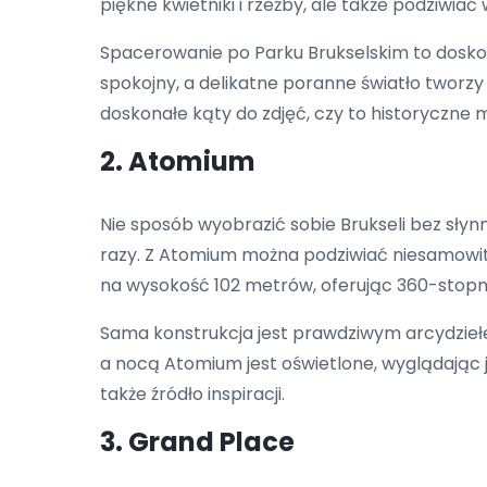
piękne kwietniki i rzeźby, ale także podziwiać
Spacerowanie po Parku Brukselskim to doskonał
spokojny, a delikatne poranne światło tworz
doskonałe kąty do zdjęć, czy to historyczne mo
2. Atomium
Nie sposób wyobrazić sobie Brukseli bez sły
razy. Z Atomium można podziwiać niesamowity 
na wysokość 102 metrów, oferując 360-stopn
Sama konstrukcja jest prawdziwym arcydziełem
a nocą Atomium jest oświetlone, wyglądając jak
także źródło inspiracji.
3. Grand Place