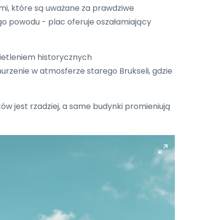
mi, które są uważane za prawdziwe
rego powodu - plac oferuje oszałamiający
wietleniem historycznych
nurzenie w atmosferze starego Brukseli, gdzie
tów jest rzadziej, a same budynki promieniują