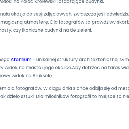
 widoki na Pałac Królewski i otaczające budynki.
a okazja do sesji zdjęciowych, zwłaszcza jeśli odwiedzis
y magiczną atmosferę. Dla fotografów to prawdziwy skarb
sty, czy ikoniczne budynki na tle zieleni.
nnego
Atomium
- unikalnej struktury architektonicznej sy
widok na miasto i jego okolice.Aby dotrzeć na taras wido
iowy widok na Brukselę.
 dla fotografów. W ciągu dnia słońce odbija się od meta
 dzieło sztuki. Dla miłośników fotografii to miejsce to nie