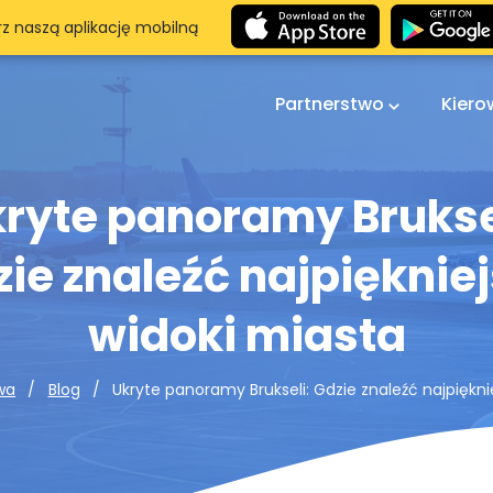
rz naszą aplikację mobilną
Partnerstwo
Kier
ryte panoramy Brukse
ie znaleźć najpięknie
widoki miasta
Ukryte panoramy Brukseli: Gdzie znaleźć najpiękni
wa
Blog