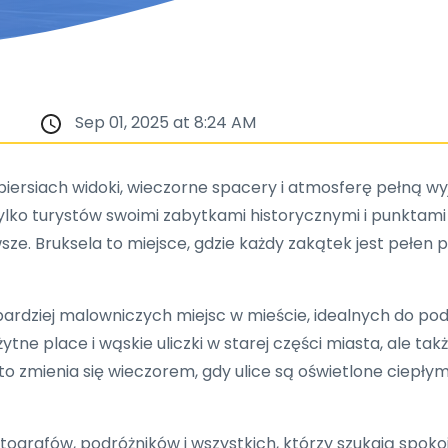
Sep 01, 2025 at 8:24 AM
 piersiach widoki, wieczorne spacery i atmosferę pełną w
lko turystów swoimi zabytkami historycznymi i punktami 
e. Bruksela to miejsce, gdzie każdy zakątek jest pełen p
rdziej malowniczych miejsc w mieście, idealnych do pod
ytne place i wąskie uliczki w starej części miasta, ale ta
sto zmienia się wieczorem, gdy ulice są oświetlone ciepły
tografów, podróżników i wszystkich, którzy szukają spok