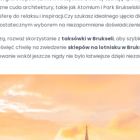
ne cuda architektury, takie jak Atomium i Park Brukselski
ferę do relaksu i inspiracji.Czy szukasz idealnego ujęcia
ą ostatecznym wyborem na niezapomniane doświadczenie w 
zą, rozważ skorzystanie z
taksówki w Brukseli
, aby szybk
oświęć chwilę na zwiedzenie
sklepów na lotnisku w Bruk
anie wokół jeszcze nigdy nie było łatwiejsze dzięki niez