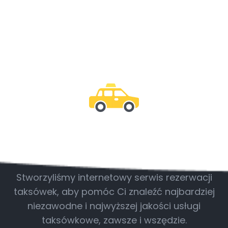
Bądź z nami
Stworzyliśmy internetowy serwis rezerwacji
taksówek, aby pomóc Ci znaleźć najbardziej
niezawodne i najwyższej jakości usługi
taksówkowe, zawsze i wszędzie.