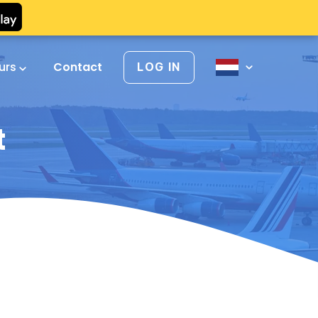
urs
Contact
LOG IN
t