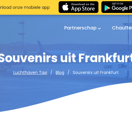
nload onze mobiele app
Partnerschap
Chauffe
Souvenirs uit Frankfur
Souvenirs uit Frankfurt
Luchthaven Taxi
Blog