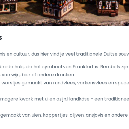
s
is en cultuur, dus hier vind je veel traditionele Duitse so
de hals, die het symbool van Frankfurt is. Bembels zijn 
an wijn, bier of andere dranken.
tse worstjes gemaakt van rundvlees, varkensvlees en spece
agere kwark met ui en azijn.Handkäse - een traditioneel 
 gemaakt van uien, kappertjes, olijven, ansjovis en ander