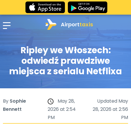
Airport
taxis
Ripley we Włoszech:
odwiedź prawdziwe
miejsca z serialu Netflixa
By
Sophie
May 28,
Updated May
Bennett
2026 at 2:54
28, 2026 at 2:56
PM
PM