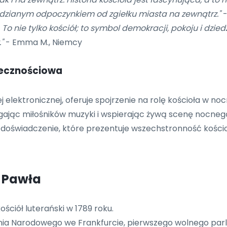
 widzianym odpoczynkiem od zgiełku miasta na zewnątrz."
-
To nie tylko kościół; to symbol demokracji, pokoju i dz
"
- Emma M., Niemcy
łecznościowa
 elektronicznej, oferuje spojrzenie na rolę kościoła w no
jąc miłośników muzyki i wspierając żywą scenę nocnego ży
doświadczenie, które prezentuje wszechstronność kościoł
. Pawła
ściół luterański w 1789 roku.
ia Narodowego we Frankfurcie, pierwszego wolnego par