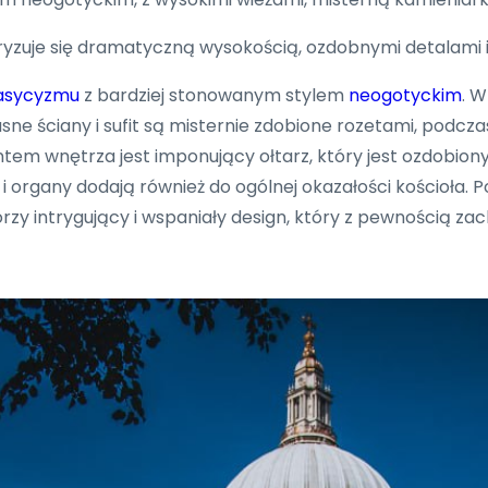
teryzuje się dramatyczną wysokością, ozdobnymi detalami 
asycyzmu
z bardziej stonowanym stylem
neogotyckim
. W
ne ściany i sufit są misternie zdobione rozetami, podcz
 wnętrza jest imponujący ołtarz, który jest ozdobiony m
organy dodają również do ogólnej okazałości kościoła. 
rzy intrygujący i wspaniały design, który z pewnością za