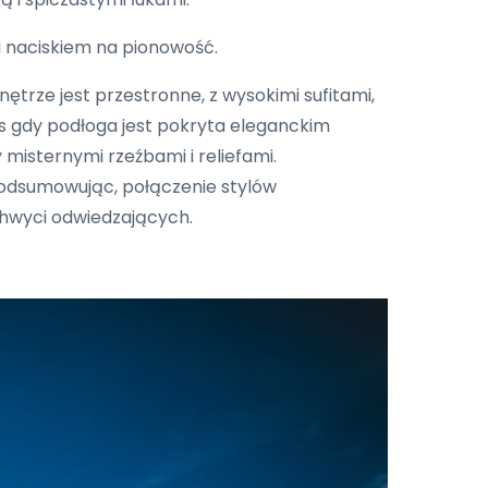
i naciskiem na pionowość.
nętrze jest przestronne, z wysokimi sufitami,
as gdy podłoga jest pokryta eleganckim
isternymi rzeźbami i reliefami.
Podsumowując, połączenie stylów
chwyci odwiedzających.