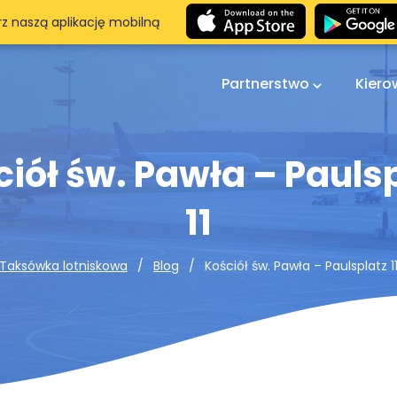
rz naszą aplikację mobilną
Partnerstwo
Kier
iół św. Pawła – Pauls
11
Kościół św. Pawła – Paulsplatz 1
Taksówka lotniskowa
Blog