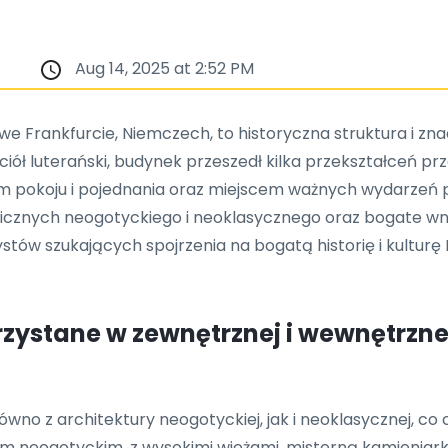
Aug 14, 2025 at 2:52 PM
1 we Frankfurcie, Niemczech, to historyczna struktura i z
iół luterański, budynek przeszedł kilka przekształceń p
em pokoju i pojednania oraz miejscem ważnych wydarzeń p
icznych neogotyckiego i neoklasycznego oraz bogate wnę
stów szukających spojrzenia na bogatą historię i kulturę 
rzystane w zewnętrznej i wewnętrzne
wno z architektury neogotyckiej, jak i neoklasycznej, co
m neogotyckim, z wysokimi wieżami, misterną kamieniarką