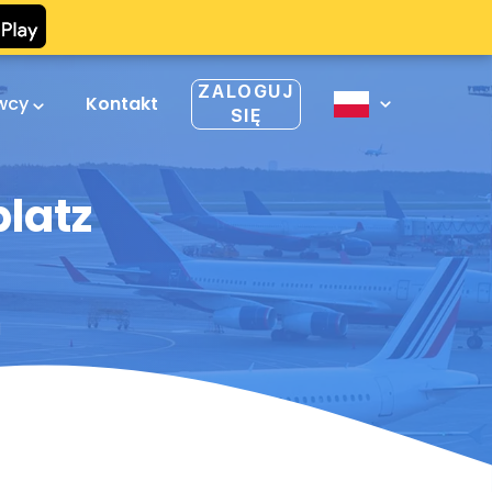
ZALOGUJ
owcy
Kontakt
SIĘ
platz
1