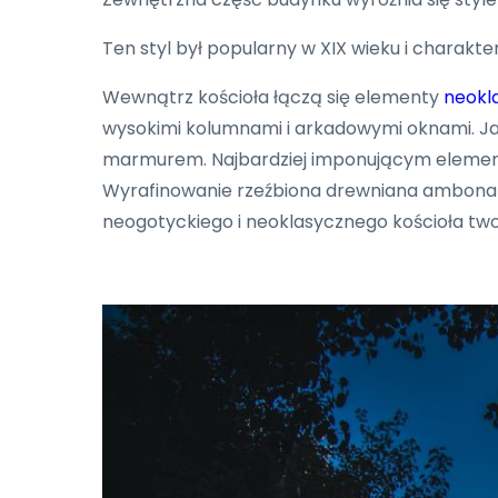
Ten styl był popularny w XIX wieku i charak
Wewnątrz kościoła łączą się elementy
neokl
wysokimi kolumnami i arkadowymi oknami. Jas
marmurem. Najbardziej imponującym elementem
Wyrafinowanie rzeźbiona drewniana ambona i 
neogotyckiego i neoklasycznego kościoła two