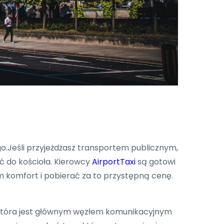
ego.Jeśli przyjeżdżasz transportem publicznym,
ć do kościoła. Kierowcy
AirportTaxi
są gotowi
m komfort i pobierać za to przystępną cenę.
, która jest głównym węzłem komunikacyjnym