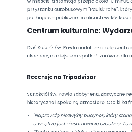
w mieście, a stamtąd przejść około 10 minut, 
przystanku autobusowym "Paulskirche", który z
parkingowe publiczne na ulicach wokół kości
Centrum kulturalne: Wydarz
Dziś Kościół św. Pawła nadal pełni rolę cent
ukochanym miejscem spotkań zarówno dla mie
Recenzje na Tripadvisor
St.Kościół św. Pawła zdobył entuzjastyczne r
historyczne i spokojną atmosferę. Oto kilka f
"Naprawdę niezwykły budynek, który stanow
a wnętrze jest niesamowicie ozdobne. To m
"Zachwycający widok zarówno wewnątrz, jak