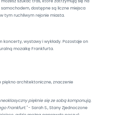
, możesz szukać tras, które zatrzymują się na
iesz samochodem, dostępne są liczne miejsca
 w tym ruchliwym rejonie miasta.
ym koncerty, wystawy i wykłady. Pozostaje on
uralną mozaikę Frankfurta.
o piękno architektoniczne, znaczenie
 neoklasyczny pięknie się ze sobą komponują,
o Frankfurt."
- Sarah S., Stany Zjednoczone
o miejsce, gdzie można naprawdę poczuć