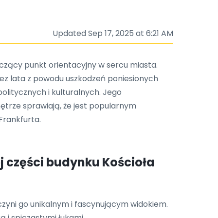
Updated Sep 17, 2025 at 6:21 AM
naczący punkt orientacyjny w sercu miasta.
rzez lata z powodu uszkodzeń poniesionych
olitycznych i kulturalnych. Jego
trze sprawiają, że jest popularnym
Frankfurta.
j części budynku Kościoła
 czyni go unikalnym i fascynującym widokiem.
 i spiczastymi łukami.