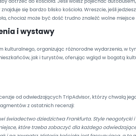
aby dotrzeć do kościoła. Jeśli wolisz pojechać autobusem
najduje się bardzo blisko kościoła. Wreszcie, jeśli jedz
oła, chociaż może być dość trudno znaleźć wolne miejsce
enia i wystawy
rum kulturalnego, organizując różnorodne wydarzenia, w t
szkańców, jak i turystów, oferując wgląd w bogatą kult
ecenzje od odwiedzających TripAdvisor, którzy chwalą jeg
ragmentów z ostatnich recenzji:
i świadectwo dziedzictwa Frankfurta. Style neogotycki i
iejsce, które trzeba zobaczyć dla każdego odwiedzająceg
 i na zewnątrz. Historia kościoła jest fascynująca, a t