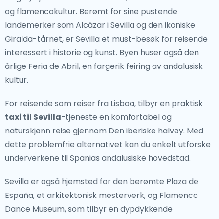
og flamencokultur. Berømt for sine pustende
byen Porto, med sine ikoniske broer og Portvinkjellere,
landemerker som Alcázar i Sevilla og den ikoniske
er et must for kunst- og historieelskere. Algarve, med
Giralda-tårnet, er Sevilla et must-besøk for reisende
sine gylne strender og dramatiske kystlinje, er perfekt
interessert i historie og kunst. Byen huser også den
for de som søker en naturskjønn ferie.Ikke gå glipp av
årlige Feria de Abril, en fargerik feiring av andalusisk
muligheten til å besøke Azorene og Madeira,
kultur.
portugisiske øyer kjent for sine fantastiske landskap
og utendørs eventyr.
For reisende som reiser fra Lisboa, tilbyr en praktisk
taxi til Sevilla
-tjeneste en komfortabel og
Av allfarvei
naturskjønn reise gjennom Den iberiske halvøy. Med
Hvis du ønsker å komme deg vekk fra kjas og mas,
dette problemfrie alternativet kan du enkelt utforske
tilbyr Alentejo-regionen en rolig tilflukt. Kjent for sine
underverkene til Spanias andalusiske hovedstad.
rullende sletter, vingårder og historiske byer, er det
Sevilla er også hjemsted for den berømte Plaza de
det perfekte stedet å slappe av og nyte det landlige
España, et arkitektonisk mesterverk, og Flamenco
Portugal. Douro-dalen, kjent for sin vinproduksjon,
Dance Museum, som tilbyr en dypdykkende
tilbyr en fredelig flukt med pittoreske elvecruise og