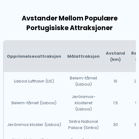
Avstander Mellom Populære
Portugisiske Attraksjoner
Avstand
Rei
Opprinnelsesattraksjon
Målattraksjon
(km)
(
Belem-tårnet
Lisboa Lufthavn (LIS)
10
20
(Lisboa)
Jerónimos-
Belem-tårnet (Lisboa)
klosteret
1.5
5
(Lisboa)
Sintra National
Jerónimos kloster (Lisboa)
30
35
Palace (Sintra)