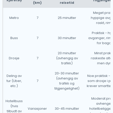
Kjøretøy
Tilgjengeli
Portugal har en velutviklet taxiservice, og vi vil gjerne
(km)
reisetid
veilede deg gjennom noen av de vanligste
Meget prakt
spørsmålene om å bruke en flyplasstransporttaxi.
Metro
7
25 minutter
hyppige avga
raskt, rime
Våre drosjer opererer fra alle større internasjonale
Praktisk - hy
flyplasser i Portugal, noe som gjør det tilgjengelig fra
Buss
7
30 minutter
avganger, rime
for bagas
nesten 50 000 byer over hele landet.Nedenfor er en
liste over flyplassene der våre drosjer er tilgjengelige
20 minutter
Minst prakti
24/7.
Drosje
7
(avhengig av
raskeste alter
trafikk)
men dyre
20-30 minutter
Deling av
Noe praktisk - 
(avhengig av
tur (Uber,
7
som drosje i pri
trafikk og
etc.)
krever smartte
tilgjengelighet)
Moderat prak
Hotellbuss
avhenger
(hvis
Variasjoner
30-45 minutter
hotellbeligge
tilbudt av