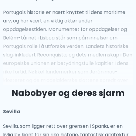
Portugals historie er nært knyttet til dens maritime
arv, og har vært en viktig aktør under
oppdagelsestiden. Monumentet for oppdagelser og
Belém-tårnet i Lisboa står som påminnelser om
Portugals rolle i å utforske verden. Landets historiske
slag, inkludert Reconquista, og dets medlemskap i Den
europeiske unionen er betydningsfulle kapitler i dens
rike fortid. Nøkkel landemerker som Jerónimos-
klosteret og de middelalderske slottene spredt over
landet gir dype innsikter i Portugals historie.
Nabobyer og deres sjarm
Ikoniske Severdigheter
Sevilla
Fra de fantastiske klippene i Algarve til Douro-dalens
Sevilla, som ligger rett over grensen i Spania, er en
pittoreske vinmarker, tilbyr Portugal en rikdom av
livlig by kjent for sin rike historie, fantastisk arkitektur
naturlige og arkitektoniske underverk. UNESCO-listede