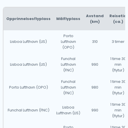
Avstand
Reisetid
Opprinnelsesflyplass
Målflyplass
(km)
(ca.)
Porto
Lisboa Lufthavn (LIS)
Lufthavn
310
3 timer
(OPO)
Funchal
1 time 30
Lisboa Lufthavn (LIS)
Lufthavn
990
min
(FNC)
(flytur)
Funchal
1 time 30
Porto Lufthavn (OPO)
Lufthavn
980
min
(FNC)
(flytur)
1 time 30
Lisboa
Funchal Lufthavn (FNC)
990
min
Lufthavn (LIS)
(flytur)
Porto
1 time 30