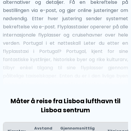
alternativer og detaljer. Få en bekreftelse på
bestillingen via e-post, og gjør online justeringer om
nødvendig. Etter hver justering sender systemet
bekreftelse via e-post. Flyplasstaxier opererer på alle
internasjonale flyplasser og cruisehavner over hele
verden. Portugal i et nøtteskall Leter du etter en
flyplasstaxi i Portugal? Portugal, kjent for sine
fantastiske kystlinjer, historiske byer og rike kulturarv,
tilbyr enkel tilgang til sine flyplasser gjennom
pålitelige taxiselskaper. Enten du er i den livlige byen
Lisboa, den vakre Algarve eller utforsker den vakre
Douro-dalen, kan våre taxier få deg til flyplassen
Måter å reise fra Lisboa lufthavn til
raskt, selv med kort varsel.Imidlertid anbefaler vi å
bestille flyplasstransporten din på nettet gjennom
Lisboa sentrum
nettstedet vårt for å sikre en jevn og stressfri reise.
Avstand
Gjennomsnittlig