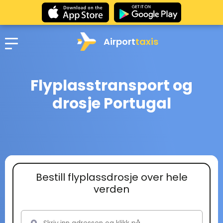
Airport
taxis
Flyplasstransport og
drosje Portugal
Bestill flyplassdrosje over hele
verden