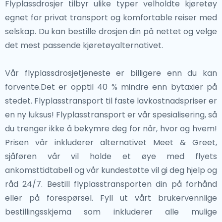
Flyplassdrosjer tilbyr ulike typer velholdte kjøretøy
Enten du utforsker Sevillas flamencofylte gater eller
middelalderske slott eller slapper av ved havet,
egnet for privat transport og komfortable reiser med
oppdager den romerske arven til Mérida, tilbyr disse
garanterer Portugal en uforglemmelig opplevelse.
selskap. Du kan bestille drosjen din på nettet og velge
destinasjonene varierte og berikende opplevelser
det mest passende kjøretøyalternativet.
bare en kort tur fra Portugal.
Vår flyplassdrosjetjeneste er billigere enn du kan
forvente.Det er opptil 40 % mindre enn bytaxier på
stedet. Flyplasstransport til faste lavkostnadspriser er
en ny luksus! Flyplasstransport er vår spesialisering, så
du trenger ikke å bekymre deg for når, hvor og hvem!
Prisen vår inkluderer alternativet Meet & Greet,
sjåføren vår vil holde et øye med flyets
ankomsttidtabell og vår kundestøtte vil gi deg hjelp og
råd 24/7. Bestill flyplasstransporten din på forhånd
eller på forespørsel. Fyll ut vårt brukervennlige
bestillingsskjema som inkluderer alle mulige