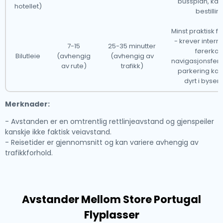
bussplan, kan
hotellet)
bestillin
Minst praktisk for
- krever intern
7-15
25-35 minutter
førerkort
Bilutleie
(avhengig
(avhengig av
navigasjonsferd
av rute)
trafikk)
parkering ka
dyrt i bysen
Merknader:
- Avstanden er en omtrentlig rettlinjeavstand og gjenspeiler
kanskje ikke faktisk veiavstand.
- Reisetider er gjennomsnitt og kan variere avhengig av
trafikkforhold.
Avstander Mellom Store Portugal
Flyplasser