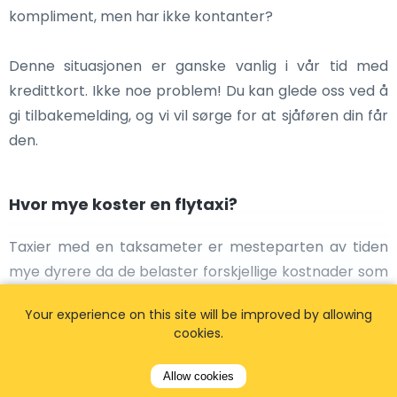
kompliment, men har ikke kontanter?
Denne situasjonen er ganske vanlig i vår tid med
kredittkort. Ikke noe problem! Du kan glede oss ved å
gi tilbakemelding, og vi vil sørge for at sjåføren din får
den.
Hvor mye koster en flytaxi?
Taxier med en taksameter er mesteparten av tiden
mye dyrere da de belaster forskjellige kostnader som
en hentepris som er dyrere om natten, en pris per
Your experience on this site will be improved by allowing
kilometer, og sannsynligvis også en ventetid.Vi tilbyr
cookies.
taxiservice til faste priser fra 37 euro per tur uten
skjulte gebyrer!
Allow cookies