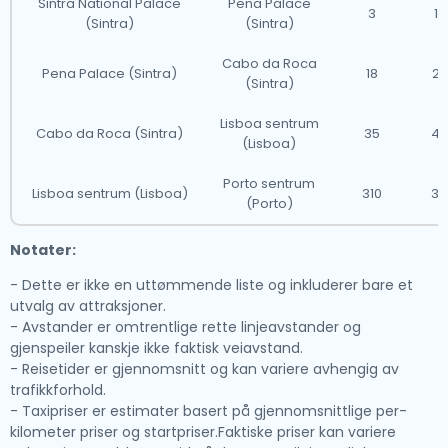
Sintra National Palace
Pena Palace
3
10
(Sintra)
(Sintra)
Cabo da Roca
Pena Palace (Sintra)
18
25
(Sintra)
Lisboa sentrum
Cabo da Roca (Sintra)
35
40
(Lisboa)
Porto sentrum
Lisboa sentrum (Lisboa)
310
3 
(Porto)
Notater:
- Dette er ikke en uttømmende liste og inkluderer bare et
utvalg av attraksjoner.
- Avstander er omtrentlige rette linjeavstander og
gjenspeiler kanskje ikke faktisk veiavstand.
- Reisetider er gjennomsnitt og kan variere avhengig av
trafikkforhold.
- Taxipriser er estimater basert på gjennomsnittlige per-
kilometer priser og startpriser.Faktiske priser kan variere