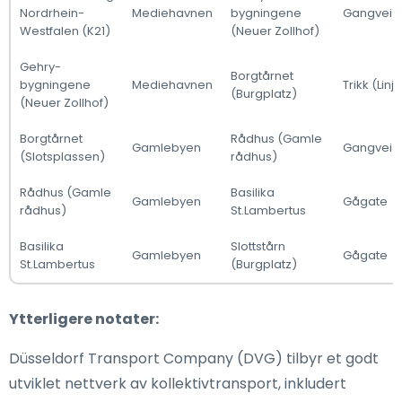
Nordrhein-
Mediehavnen
bygningene
Gangvei
Westfalen (K21)
(Neuer Zollhof)
Gehry-
Borgtårnet
bygningene
Mediehavnen
Trikk (Linj
(Burgplatz)
(Neuer Zollhof)
Borgtårnet
Rådhus (Gamle
Gamlebyen
Gangvei
(Slotsplassen)
rådhus)
Rådhus (Gamle
Basilika
Gamlebyen
Gågate
rådhus)
St.Lambertus
Basilika
Slottstårn
Gamlebyen
Gågate
St.Lambertus
(Burgplatz)
Ytterligere notater:
Düsseldorf Transport Company (DVG) tilbyr et godt
utviklet nettverk av kollektivtransport, inkludert