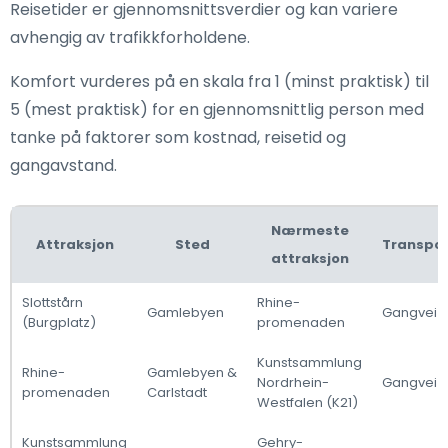
Reisetider er gjennomsnittsverdier og kan variere
avhengig av trafikkforholdene.
Komfort vurderes på en skala fra 1 (minst praktisk) til
5 (mest praktisk) for en gjennomsnittlig person med
tanke på faktorer som kostnad, reisetid og
gangavstand.
Nærmeste
Attraksjon
Sted
Transpo
attraksjon
Slottstårn
Rhine-
Gamlebyen
Gangvei
(Burgplatz)
promenaden
Kunstsammlung
Rhine-
Gamlebyen &
Nordrhein-
Gangvei
promenaden
Carlstadt
Westfalen (K21)
Kunstsammlung
Gehry-