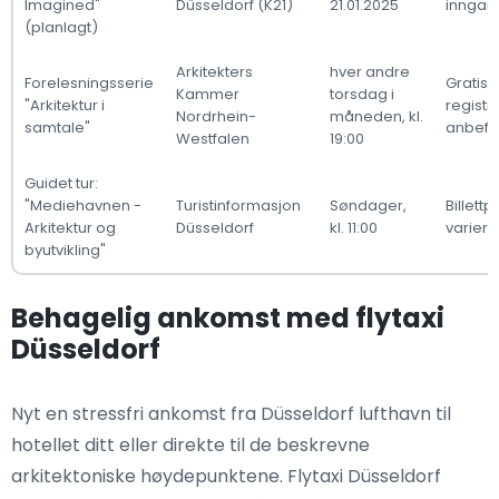
Imagined"
Düsseldorf (K21)
21.01.2025
inngang
(planlagt)
Arkitekters
hver andre
Forelesningsserie
Gratis 
Kammer
torsdag i
"Arkitektur i
registr
Nordrhein-
måneden, kl.
samtale"
anbefa
Westfalen
19:00
Guidet tur:
"Mediehavnen -
Turistinformasjon
Søndager,
Billettp
Arkitektur og
Düsseldorf
kl. 11:00
variere
byutvikling"
Behagelig ankomst med flytaxi
Düsseldorf
Nyt en stressfri ankomst fra Düsseldorf lufthavn til
hotellet ditt eller direkte til de beskrevne
arkitektoniske høydepunktene. Flytaxi Düsseldorf