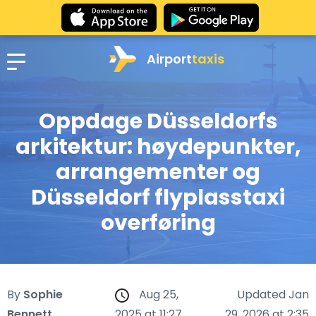
Airport
taxis
Oppdage Düsseldorfs
arkitektur: høydepunkter,
arrangementer og
Düsseldorf flyplasstaxi
overføring
By
Sophie
Aug 25,
Updated Jan
Bennett
2025 at 11:27
29, 2026 at 2:35