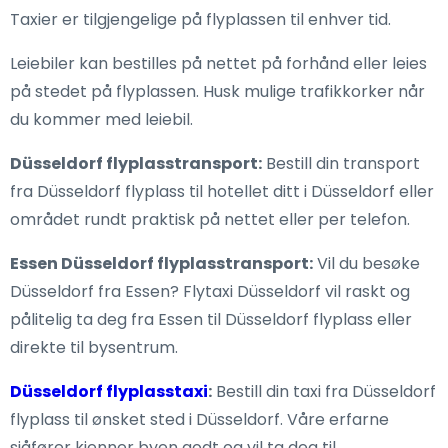
Taxier er tilgjengelige på flyplassen til enhver tid.
Leiebiler kan bestilles på nettet på forhånd eller leies
på stedet på flyplassen. Husk mulige trafikkorker når
du kommer med leiebil.
Düsseldorf flyplasstransport:
Bestill din transport
fra Düsseldorf flyplass til hotellet ditt i Düsseldorf eller
området rundt praktisk på nettet eller per telefon.
Essen Düsseldorf flyplasstransport:
Vil du besøke
Düsseldorf fra Essen? Flytaxi Düsseldorf vil raskt og
pålitelig ta deg fra Essen til Düsseldorf flyplass eller
direkte til bysentrum.
Düsseldorf flyplasstaxi
:
Bestill din taxi fra Düsseldorf
flyplass til ønsket sted i Düsseldorf. Våre erfarne
sjåfører kjenner byen godt og vil ta deg til