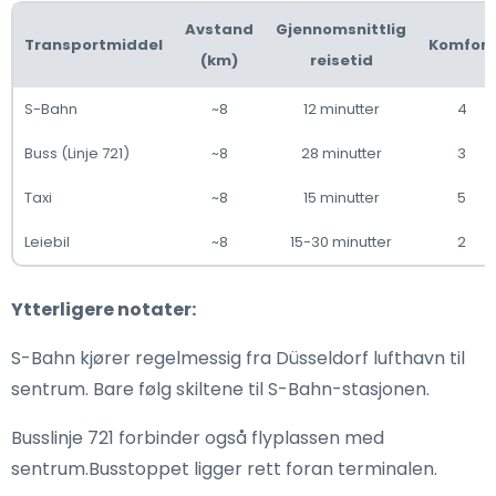
Avstand
Gjennomsnittlig
Transportmiddel
Komfort
(km)
reisetid
S-Bahn
~8
12 minutter
4
Buss (Linje 721)
~8
28 minutter
3
Taxi
~8
15 minutter
5
Leiebil
~8
15-30 minutter
2
Ytterligere notater:
S-Bahn kjører regelmessig fra Düsseldorf lufthavn til
sentrum. Bare følg skiltene til S-Bahn-stasjonen.
Busslinje 721 forbinder også flyplassen med
sentrum.Busstoppet ligger rett foran terminalen.