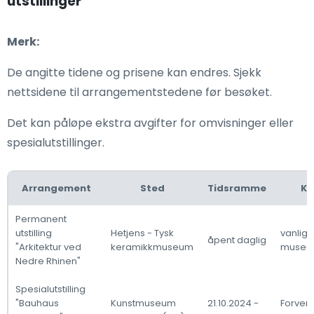
utstillinger
Merk:
De angitte tidene og prisene kan endres. Sjekk
nettsidene til arrangementstedene før besøket.
Det kan påløpe ekstra avgifter for omvisninger eller
spesialutstillinger.
Arrangement
Sted
Tidsramme
Ko
Permanent
utstilling
Hetjens - Tysk
vanlig
åpent daglig
"Arkitektur ved
keramikkmuseum
museu
Nedre Rhinen"
Spesialutstilling
"Bauhaus
Kunstmuseum
21.10.2024 -
Forvent