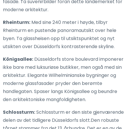
fasade. Ta suvenirbilder foran dette landemerket for
moderne arkitektur.
Rheinturm:
Med sine 240 meter i høyde, tilbyr
Rheinturm en pustende panoramautsikt over hele
byen. Ta glassheisen opp til utsiktspunktet og nyt
utsikten over Düsseldorfs kontrasterende skyline.
Königsallee:
Düsseldorfs store boulevard imponerer
ikke bare med luksuriøse butikker, men også med sin
arkitektur. Elegante Wilhelminianske bygninger og
moderne glassfasader pryder den berømte
handlegaten. Spaser langs Königsallee og beundre
den arkitektoniske mangfoldigheten.
Schlossturm:
Schlossturm er den siste gjenværende
delen av det tidligere Düsseldorfs slott.Den robuste
tårnet stammer fra det 13. århundre. Det er en av de