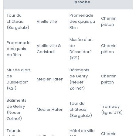
proche
Tour du
Promenade
Chemin
château
Vieille ville
des quais du
piéton
(Burgplatz)
Rhin
Musée d'art
Promenade
Vieille ville &
de
Chemin
des quais
Carlstadt
Düsseldorf
piéton
du Rhin
(K21)
Musée d'art
Bâtiments
de
de Gehry
Chemin
MedienHafen
Düsseldorf
(Neuer
piéton
(K21)
Zollhof)
Bâtiments
Tour du
de Gehry
Tramway
MedienHafen
château
(Neuer
(ligne U78)
(Burgplatz)
Zollhof)
Tour du
Hôtel de ville
Chemin