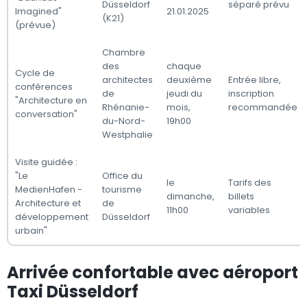
Düsseldorf
séparé prévu
Imagined"
21.01.2025
(K21)
(prévue)
Chambre
des
chaque
Cycle de
architectes
deuxième
Entrée libre,
conférences
de
jeudi du
inscription
"Architecture en
Rhénanie-
mois,
recommandée
conversation"
du-Nord-
19h00
Westphalie
Visite guidée :
"Le
Office du
le
Tarifs des
MedienHafen -
tourisme
dimanche,
billets
Architecture et
de
11h00
variables
développement
Düsseldorf
urbain"
Arrivée confortable avec aéroport
Taxi Düsseldorf