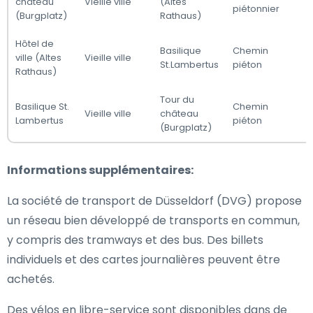
château
Vieille ville
(Altes
piétonnier
(Burgplatz)
Rathaus)
Hôtel de
Basilique
Chemin
ville (Altes
Vieille ville
St.Lambertus
piéton
Rathaus)
Tour du
Basilique St.
Chemin
Vieille ville
château
Lambertus
piéton
(Burgplatz)
Informations supplémentaires:
La société de transport de Düsseldorf (DVG) propose
un réseau bien développé de transports en commun,
y compris des tramways et des bus. Des billets
individuels et des cartes journalières peuvent être
achetés.
Des vélos en libre-service sont disponibles dans de