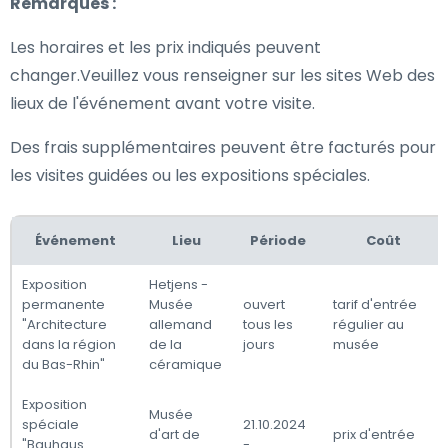
Remarques :
Les horaires et les prix indiqués peuvent
changer.Veuillez vous renseigner sur les sites Web des
lieux de l'événement avant votre visite.
Des frais supplémentaires peuvent être facturés pour
les visites guidées ou les expositions spéciales.
Événement
Lieu
Période
Coût
Exposition
Hetjens -
permanente
Musée
ouvert
tarif d'entrée
"Architecture
allemand
tous les
régulier au
dans la région
de la
jours
musée
du Bas-Rhin"
céramique
Exposition
Musée
spéciale
21.10.2024
d'art de
prix d'entrée
"Bauhaus
-