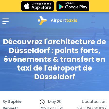
Airport
taxis
Découvrez l'architecture de
Düsseldorf : points forts,
événements & transfert en
taxi de l'aéroport de
Düsseldorf
By
Sophie
May 20,
Updated Jan
Bennett
2024 at 11:50
29, 2026 at 11:27