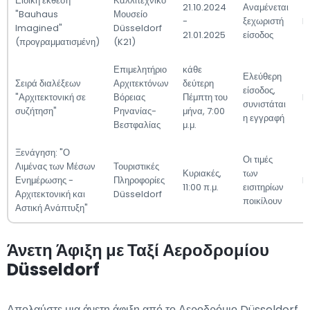
Ειδική έκθεση
Καλλιτεχνικό
21.10.2024
Αναμένεται
"Bauhaus
Μουσείο
-
ξεχωριστή
h
Imagined"
Düsseldorf
21.01.2025
είσοδος
(προγραμματισμένη)
(K21)
Επιμελητήριο
κάθε
Ελεύθερη
Σειρά διαλέξεων
Αρχιτεκτόνων
δεύτερη
είσοδος,
"Αρχιτεκτονική σε
Βόρειας
Πέμπτη του
h
συνιστάται
συζήτηση"
Ρηνανίας-
μήνα, 7:00
η εγγραφή
Βεστφαλίας
μ.μ.
Ξενάγηση: "Ο
Οι τιμές
Λιμένας των Μέσων
Τουριστικές
Κυριακές,
των
Ενημέρωσης -
Πληροφορίες
h
11:00 π.μ.
εισιτηρίων
Αρχιτεκτονική και
Düsseldorf
ποικίλουν
Αστική Ανάπτυξη"
Άνετη Άφιξη με Ταξί Αεροδρομίου
Düsseldorf
Απολαύστε μια άνετη άφιξη από το Αεροδρόμιο Düsseldorf