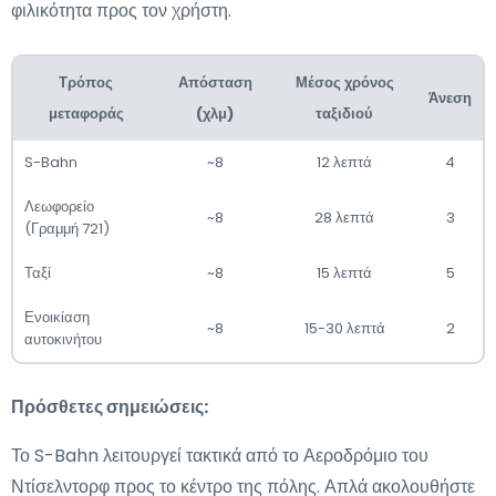
φιλικότητα προς τον χρήστη.
Τρόπος
Απόσταση
Μέσος χρόνος
Άνεση
μεταφοράς
(χλμ)
ταξιδιού
S-Bahn
~8
12 λεπτά
4
Λεωφορείο
~8
28 λεπτά
3
(Γραμμή 721)
Ταξί
~8
15 λεπτά
5
Ενοικίαση
~8
15-30 λεπτά
2
αυτοκινήτου
Πρόσθετες σημειώσεις:
Το S-Bahn λειτουργεί τακτικά από το Αεροδρόμιο του
Ντίσελντορφ προς το κέντρο της πόλης. Απλά ακολουθήστε