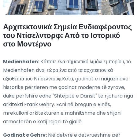
Αρχιτεκτονικά Σημεία Ενδιαφέροντος
του Ντίσελντορφ: Από το Ιστορικό
στο Μοντέρνο
Medienhafen:
Κάποτε ένα σημαντικό λιμάνι εμπορίου, το
Medienhafen είναι τώρα ένα από τα αρχιτεκτονικά
αξιοθέατα του Ντίσελντορφ.Këtu, godinat e magazinave
historike përzieren me godinat moderne të zyrave,
duke përfshirë edhe "Shtëpitë e Dansit" të njohura nga
arkitekti Frank Gehry. Ecni në bregun e Rinës,
mrekulloni arkitekturën e mahnitshme dhe shijoni
atmosferën e këtij rajoni të gjallë.
Godinat e Gehry:
Një detyrë e detyrueshme për