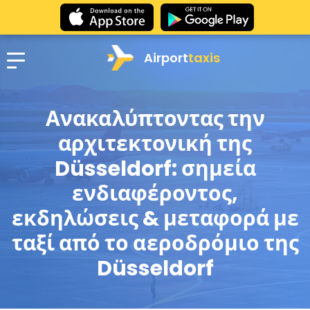
Airport
taxis
Ανακαλύπτοντας την
αρχιτεκτονική της
Düsseldorf: σημεία
ενδιαφέροντος,
εκδηλώσεις & μεταφορά με
ταξί από το αεροδρόμιο της
Düsseldorf