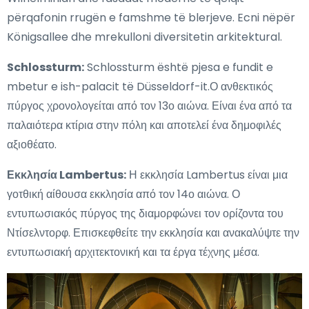
përqafonin rrugën e famshme të blerjeve. Ecni nëpër
Königsallee dhe mrekulloni diversitetin arkitektural.
Schlossturm:
Schlossturm është pjesa e fundit e
mbetur e ish-palacit të Düsseldorf-it.Ο ανθεκτικός
πύργος χρονολογείται από τον 13ο αιώνα. Είναι ένα από τα
παλαιότερα κτίρια στην πόλη και αποτελεί ένα δημοφιλές
αξιοθέατο.
Εκκλησία Lambertus:
Η εκκλησία Lambertus είναι μια
γοτθική αίθουσα εκκλησία από τον 14ο αιώνα. Ο
εντυπωσιακός πύργος της διαμορφώνει τον ορίζοντα του
Ντίσελντορφ. Επισκεφθείτε την εκκλησία και ανακαλύψτε την
εντυπωσιακή αρχιτεκτονική και τα έργα τέχνης μέσα.