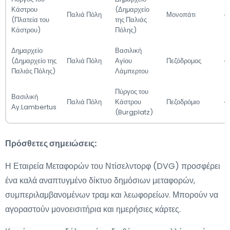
Κάστρου
(Δημαρχείο
Παλιά Πόλη
Μονοπάτι
~
(Πλατεία του
της Παλιάς
Κάστρου)
Πόλης)
Δημαρχείο
Βασιλική
(Δημαρχείο της
Παλιά Πόλη
Αγίου
Πεζόδρομος
~
Παλιάς Πόλης)
Λάμπερτου
Πύργος του
Βασιλική
Παλιά Πόλη
Κάστρου
Πεζοδρόμιο
~
Αγ.Lambertus
(Burgplatz)
Πρόσθετες σημειώσεις:
Η Εταιρεία Μεταφορών του Ντίσελντορφ (DVG) προσφέρει
ένα καλά αναπτυγμένο δίκτυο δημόσιων μεταφορών,
συμπεριλαμβανομένων τραμ και λεωφορείων. Μπορούν να
αγοραστούν μονοεισιτήρια και ημερήσιες κάρτες.