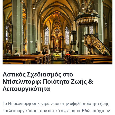
Αστικός Σχεδιασμός στο
Ντίσελντορφ: Ποιότητα Ζωής &
Λειτουργικότητα
Το Ντίσελντορφ επικεντρώνεται στην υψηλή ποιότητα ζωής
και λειτουργικότητα στον αστικό σχεδιασμό. Εδώ υπάρχουν