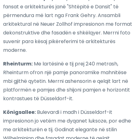
fansat e arkitekturës janë "Shtëpitë e Dansit" të
përmendura më lart nga Frank Gehry. Ansambli
arkitektural në Neuer Zollhof impresionon me format
dekonstruktive dhe fasadën e shkëlqyer. Merrni foto
suvenir para kësaj pikëreferimi të arkitekturës
moderne.
Rheinturm:
Me lartësinë e tij prej 240 metrash,
Rheinturm ofron një pamje panoramike mahnitëse
mbi gjithë qytetin. Merrni ashensorin e qelqit lart në
platformën e pamjes dhe shijoni pamjen e horizontit
kontrastues të Düsseldorf-it.
Königsallee:
Bulevardi i madh i Düsseldorf-it
impresionon jo vetëm me dyqanet luksoze, por edhe
me arkitekturën e tij. Godinat elegante në stilin
Wilhelminian dhe fasadat moderne të qelqit