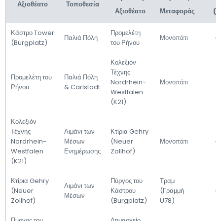
Αξιοθέατο
Τοποθεσία
Αξιοθέατο
Μεταφοράς
(χ
Κάστρο Tower
Προμελέτη
Παλιά Πόλη
Μονοπάτι
~
(Burgplatz)
του Ρήνου
Κολεξιόν
Τέχνης
Προμελέτη του
Παλιά Πόλη
Nordrhein-
Μονοπάτι
~
Ρήνου
& Carlstadt
Westfalen
(K21)
Κολεξιόν
Τέχνης
Λιμάνι των
Κτίρια Gehry
Nordrhein-
Μέσων
(Neuer
Μονοπάτι
~
Westfalen
Ενημέρωσης
Zollhof)
(K21)
Κτίρια Gehry
Πύργος του
Τραμ
Λιμάνι των
(Neuer
Κάστρου
(Γραμμή
~
Μέσων
Zollhof)
(Burgplatz)
U78)
Πύργος του
Δημαρχείο