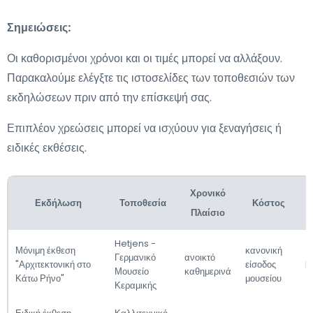
Σημειώσεις:
Οι καθορισμένοι χρόνοι και οι τιμές μπορεί να αλλάξουν.
Παρακαλούμε ελέγξτε τις ιστοσελίδες των τοποθεσιών των
εκδηλώσεων πριν από την επίσκεψή σας.
Επιπλέον χρεώσεις μπορεί να ισχύουν για ξεναγήσεις ή
ειδικές εκθέσεις.
Χρονικό
Εκδήλωση
Τοποθεσία
Κόστος
Πλαίσιο
Hetjens -
Μόνιμη έκθεση
κανονική
Γερμανικό
ανοικτό
"Αρχιτεκτονική στο
είσοδος
h
Μουσείο
καθημερινά
Κάτω Ρήνο"
μουσείου
Κεραμικής