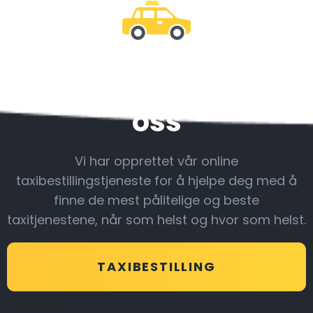
Vær sammen med
oss
Vi har opprettet vår online
taxibestillingstjeneste for å hjelpe deg med å
finne de mest pålitelige og beste
taxitjenestene, når som helst og hvor som helst.
TAXIBESTILLING