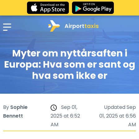
Airport
taxis
Myter om nyttårsaften i
Europa: Hva som er sant og
hva som ikke er
By
Sophie
Sep 01,
Updated Sep
Bennett
2025 at 6:52
01, 2025 at 6:56
AM
AM