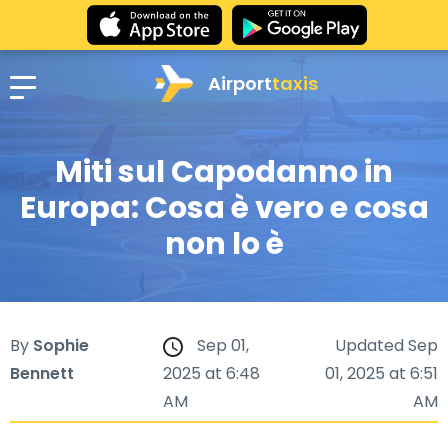
Airport
taxis
Miti sul Capodanno in
Europa: Cosa è vero e cosa
non lo è
By
Sophie
Sep 01,
Updated Sep
Bennett
2025 at 6:48
01, 2025 at 6:51
AM
AM