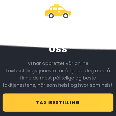
Vær sammen med
oss
Vi har opprettet vår online
taxibestillingstjeneste for å hjelpe deg med å
finne de mest pålitelige og beste
taxitjenestene, når som helst og hvor som helst.
TAXIBESTILLING