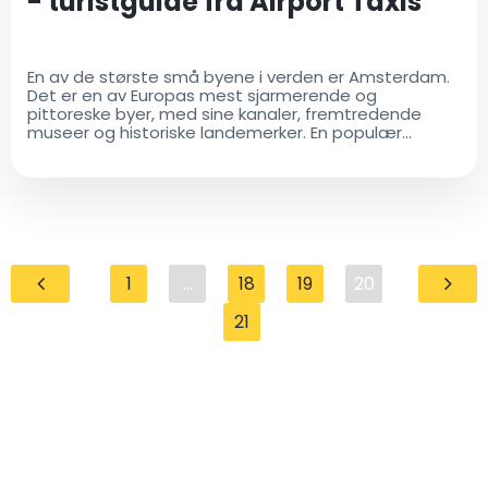
- turistguide fra Airport Taxis
En av de største små byene i verden er Amsterdam.
Det er en av Europas mest sjarmerende og
pittoreske byer, med sine kanaler, fremtredende
museer og historiske landemerker. En populær
metode for å se byen fra perspektivet til kanalene er
å ta en kanalcruise
1
...
18
19
20
21