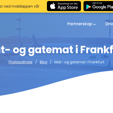
st ned mobilappen vår
Partnerskap
Dri
t- og gatemat i Frankf
Mat- og gatemat i Frankfurt
Flyplassdrosje
Blog