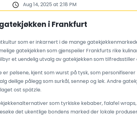
Aug 14, 2025 at 2:18 PM
 gatekjøkken i Frankfurt
matkultur som er inkarnert i de mange gatekjøkkenmarked
melige gatekjøkken som gjenspeiler Frankfurts rike kulinar
yr et uendelig utvalg av gatekjøkken som tilfredsstiller a
er pølsene, kjent som wurst på tysk, som personifiserer F
lg deilige pålegg som surkål, sennep og løk. Andre gatekj
laget ost spätzle.
jøkkenalternativer som tyrkiske kebaber, falafel wraps,
esøke det ukentlige bondens marked der lokale produsent