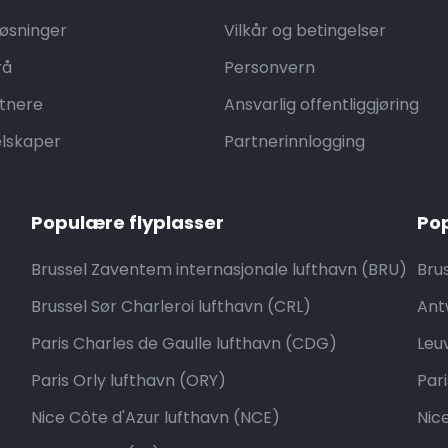
løsninger
Vilkår og betingelser
rå
Personvern
tnere
Ansvarlig offentliggjøring
elskaper
Partnerinnlogging
Populære flyplasser
Po
Brussel Zaventem internasjonale lufthavn (BRU)
Brus
Brussel Sør Charleroi lufthavn (CRL)
Ant
Paris Charles de Gaulle lufthavn (CDG)
Leu
Paris Orly lufthavn (ORY)
Pari
Nice Côte d'Azur lufthavn (NCE)
Nic