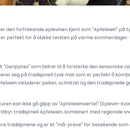
er den forfriskende eplevinen kjent som "Apfelwein" på ty
 er perfekt for å slukke tørsten på varme sommerdager. 
alt "Geripptes" som bidrar til å forsterke den sensoriske 
iserer seg på tradisjonell tysk mat som er perfekt å kom
wein inkluderer pølser, schnitzel og den tradisjonelle gr
uren kan ikke gå glipp av "Apfelweinviertel" (Eplevin-kv
ilbyr tradisjonell Apfelwein, kombinert med regionale sn
kjære tradisjonene og er et "må-prøve" for besøkende som