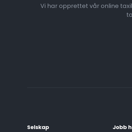
Vi har opprettet vår online tax
t
Selskap
Jobb h