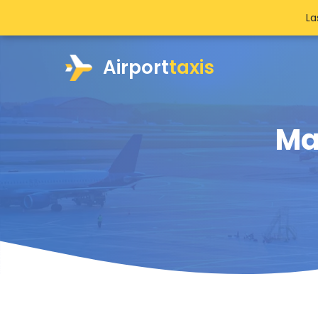
La
Airport
taxis
Ma