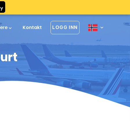
vere
Kontakt
LOGG INN
urt