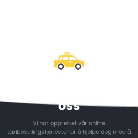
Vær sammen med
oss
Vi har opprettet vår online
taxibestillingstjeneste for å hjelpe deg med å