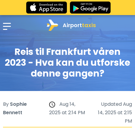
Airport
taxis
Reis til Frankfurt våren
2023 - Hva kan du utforske
denne gangen?
By
Sophie
Aug 14,
Updated Aug
Bennett
2025 at 2:14 PM
14, 2025 at 2:15
PM