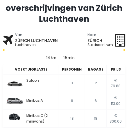
overschrijvingen van Zürich
Luchthaven
Van:
Naar:
ZÜRICH LUCHTHAVEN
ZÜRICH
Luchthaven
Stadscentrum
14 km
19 min
VOERTUIGKLASSE
PERSONEN
BAGAGE
PRIJS
€
Saloon
3
2
79.88
€
Minibus A
6
6
113.00
Minibus C (2
€
18
18
minivans)
300.00