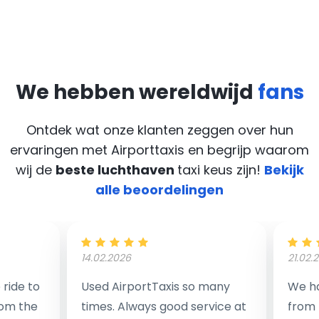
We hebben wereldwijd
fans
Ontdek wat onze klanten zeggen over hun
ervaringen met Airporttaxis
en begrijp waarom
wij de
beste luchthaven
taxi keus zijn!
Bekijk
alle beoordelingen
14.02.2026
21.02.
ride to
Used AirportTaxis so many
We ha
rom the
times. Always good service at
from 