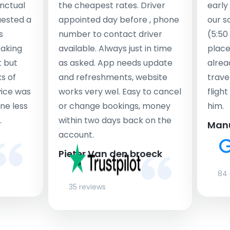
nctual
the cheapest rates. Driver
early
uested a
appointed day before , phone
our s
s
number to contact driver
(5:50
taking
available. Always just in time
place
t but
as asked. App needs update
alrea
s of
and refreshments, website
travel
rvice was
works very wel. Easy to cancel
fligh
ne less
or change bookings, money
him.
.
within two days back on the
Man
account.
Pieter Van den broeck
84 
35 reviews