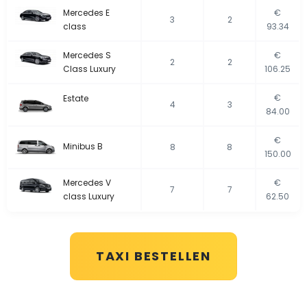
Mercedes E
€
3
2
class
93.34
Mercedes S
€
2
2
Class Luxury
106.25
€
Estate
4
3
84.00
€
Minibus B
8
8
150.00
Mercedes V
€
7
7
class Luxury
62.50
TAXI BESTELLEN