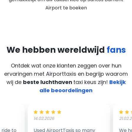
Airport te boeken
We hebben wereldwijd
fans
Ontdek wat onze klanten zeggen over hun
ervaringen met Airporttaxis
en begrijp waarom
wij de
beste luchthaven
taxi keus zijn!
Bekijk
alle beoordelingen
14.02.2026
21.02.
ride to
Used AirportTaxis so many
We ha