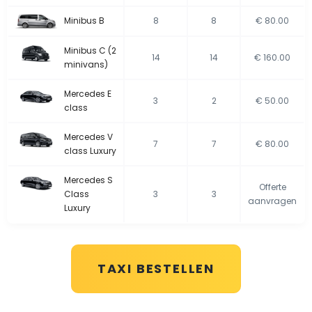
Minibus B
8
8
€ 80.00
Minibus C (2
14
14
€ 160.00
minivans)
Mercedes E
3
2
€ 50.00
class
Mercedes V
7
7
€ 80.00
class Luxury
Mercedes S
Offerte
Class
3
3
aanvragen
Luxury
TAXI BESTELLEN