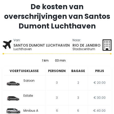
De kosten van
overschrijvingen van Santos
Dumont Luchthaven
Van:
Naar:
SANTOS DUMONT LUCHTHAVEN
RIO DE JANEIRO
Luchthaven
Stadscentrum
1 km
03 min
VOERTUIGKLASSE
PERSONEN
BAGAGE
PRIJS
Saloon
3
2
€ 20.00
Estate
3
3
€ 30.00
Minibus A
6
6
€ 40.00