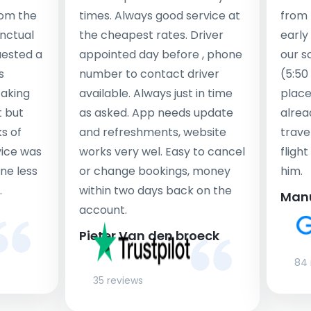
rom the
times. Always good service at
from 
nctual
the cheapest rates. Driver
early
uested a
appointed day before , phone
our s
s
number to contact driver
(5:50
taking
available. Always just in time
place
t but
as asked. App needs update
alrea
s of
and refreshments, website
travel
rvice was
works very wel. Easy to cancel
fligh
ne less
or change bookings, money
him.
.
within two days back on the
Man
account.
Pieter Van den broeck
84 
35 reviews