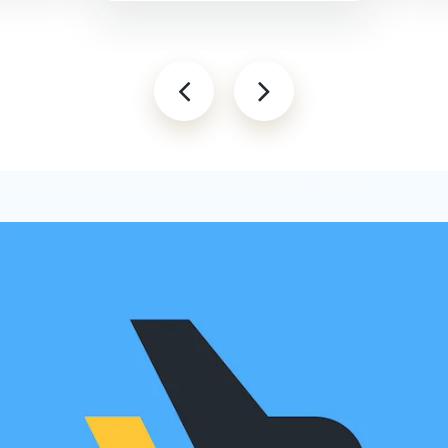
https://nl.wikipedia.org/wiki/Santos_Dumont_Airport