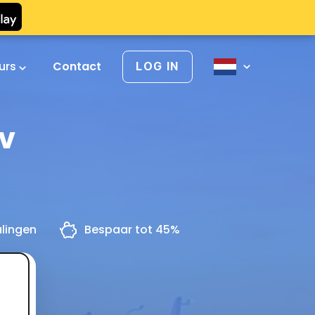
urs
Contact
LOG IN
iv
alingen
Bespaar tot 45%