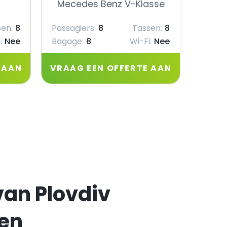
Mecedes Benz V-Klasse
Mec
en:
8
Passagiers:
8
Tassen:
8
Passag
:
Nee
Bagage:
8
Wi-Fi:
Nee
Bagag
 AAN
VRAAG EEN OFFERTE AAN
VRAA
van Plovdiv
ven