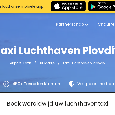
nload onze mobiele app
Partnerschap
Chauffe
axi Luchthaven Plovd
Taxi Luchthaven Plovdiv
Airport Taxis
Bulgarije
450k Tevreden Klanten
Veilige online bet
Boek wereldwijd uw luchthaventaxi