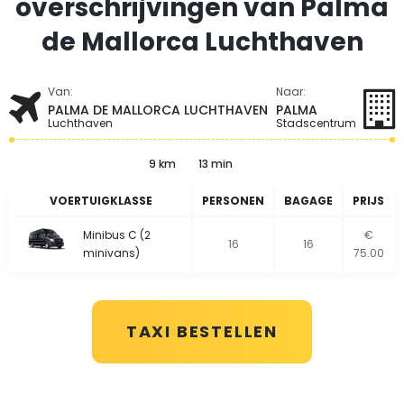
overschrijvingen van Palma
de Mallorca Luchthaven
Van:
Naar:
PALMA DE MALLORCA LUCHTHAVEN
PALMA
Luchthaven
Stadscentrum
9 km
13 min
VOERTUIGKLASSE
PERSONEN
BAGAGE
PRIJS
Minibus C (2
€
16
16
minivans)
75.00
TAXI BESTELLEN