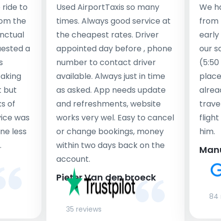
ride to
Used AirportTaxis so many
We ha
rom the
times. Always good service at
from 
nctual
the cheapest rates. Driver
early
uested a
appointed day before , phone
our s
s
number to contact driver
(5:50
taking
available. Always just in time
place
t but
as asked. App needs update
alrea
s of
and refreshments, website
travel
rvice was
works very wel. Easy to cancel
fligh
ne less
or change bookings, money
him.
.
within two days back on the
Man
account.
Pieter Van den broeck
84 
35 reviews