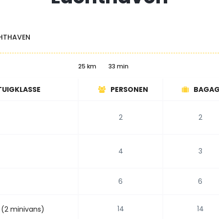
HTHAVEN
25 km
33 min
TUIGKLASSE
PERSONEN
BAGAG
2
2
4
3
6
6
14
14
 (2 minivans)