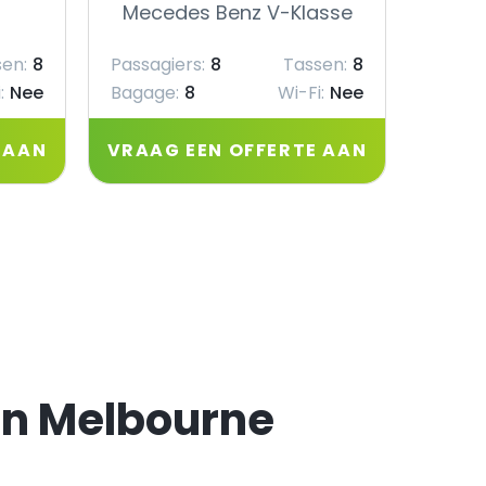
Mecedes Benz V-Klasse
Mec
en:
8
Passagiers:
8
Tassen:
8
Passag
:
Nee
Bagage:
8
Wi-Fi:
Nee
Bagag
 AAN
VRAAG EEN OFFERTE AAN
VRAA
an Melbourne