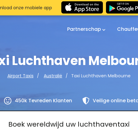
nload onze mobiele app
Partnerschap
Chauffe
xi Luchthaven Melbou
Taxi Luchthaven Melbourne
Airport Taxis
Australië
450k Tevreden Klanten
Veilige online bet
Boek wereldwijd uw luchthaventaxi