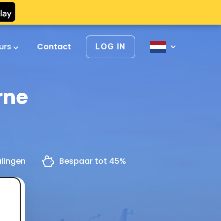
urs
Contact
LOG IN
rne
alingen
Bespaar tot 45%