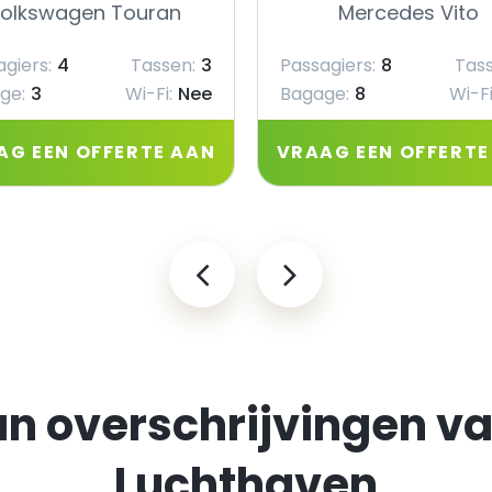
olkswagen Touran
Mercedes Vito
giers:
4
Tassen:
3
Passagiers:
8
Tass
ge:
3
Wi-Fi:
Nee
Bagage:
8
Wi-Fi
AG EEN OFFERTE AAN
VRAAG EEN OFFERTE
an overschrijvingen v
Luchthaven