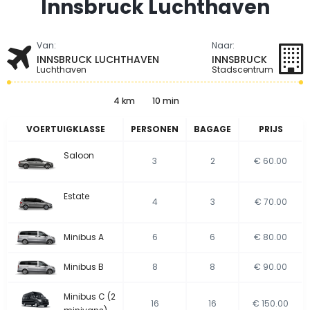
Innsbruck Luchthaven
Van:
Naar:
INNSBRUCK LUCHTHAVEN
INNSBRUCK
Luchthaven
Stadscentrum
4 km
10 min
VOERTUIGKLASSE
PERSONEN
BAGAGE
PRIJS
Saloon
3
2
€ 60.00
Estate
4
3
€ 70.00
Minibus A
6
6
€ 80.00
Minibus B
8
8
€ 90.00
Minibus C (2
16
16
€ 150.00