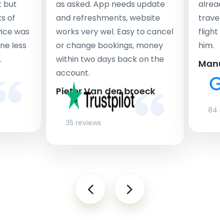
t but
as asked. App needs update
alrea
s of
and refreshments, website
travel
rvice was
works very wel. Easy to cancel
fligh
ne less
or change bookings, money
him.
.
within two days back on the
Man
account.
Pieter Van den broeck
84 
35 reviews