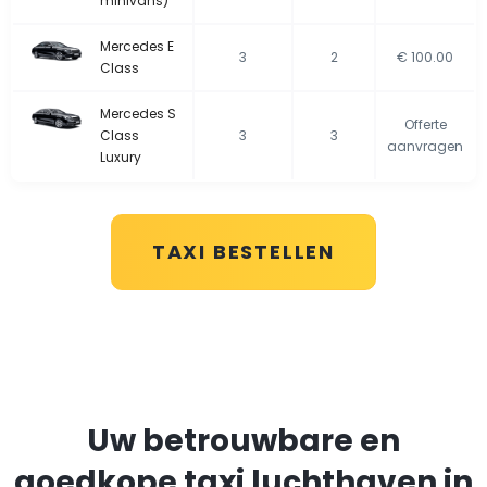
minivans)
Mercedes E
3
2
€ 100.00
Class
Mercedes S
Offerte
Class
3
3
aanvragen
Luxury
TAXI BESTELLEN
Uw betrouwbare en
goedkope taxi luchthaven in