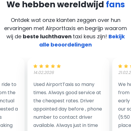
We hebben wereldwijd
fans
Ontdek wat onze klanten zeggen over hun
ervaringen met Airporttaxis
en begrijp waarom
wij de
beste luchthaven
taxi keus zijn!
Bekijk
alle beoordelingen
14.02.2026
21.02.
ride to
Used AirportTaxis so many
We ha
rom the
times. Always good service at
from 
nctual
the cheapest rates. Driver
early
uested a
appointed day before , phone
our s
s
number to contact driver
(5:50
taking
available. Always just in time
place