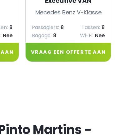
Executive VAN
Mecedes Benz V-Klasse
Mec
en:
8
Passagiers:
8
Tassen:
8
Passag
:
Nee
Bagage:
8
Wi-Fi:
Nee
Bagag
 AAN
VRAAG EEN OFFERTE AAN
VRAA
Pinto Martins -