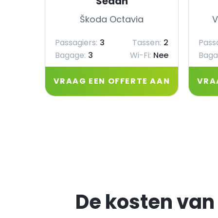
Sedan
Škoda Octavia
V
Passagiers:
3
Tassen:
2
Passa
Bagage:
3
Wi-Fi:
Nee
Baga
VRAAG EEN OFFERTE AAN
VRA
De kosten van 