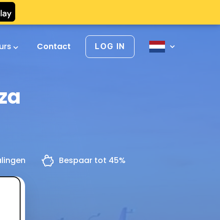
urs
Contact
LOG IN
za
alingen
Bespaar tot 45%