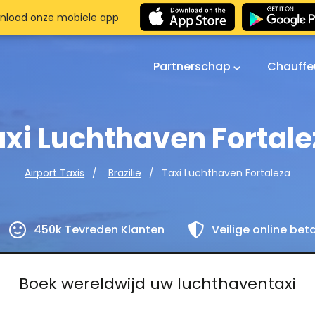
nload onze mobiele app
Partnerschap
Chauffe
axi Luchthaven Fortale
Taxi Luchthaven Fortaleza
Airport Taxis
Brazilië
450k Tevreden Klanten
Veilige online bet
Boek wereldwijd uw luchthaventaxi