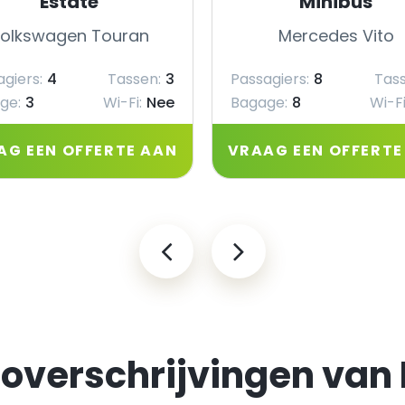
Estate
Minibus
olkswagen Touran
Mercedes Vito
giers:
4
Tassen:
3
Passagiers:
8
Tass
ge:
3
Wi-Fi:
Nee
Bagage:
8
Wi-Fi
AG EEN OFFERTE AAN
VRAAG EEN OFFERTE
overschrijvingen van 