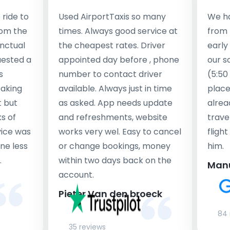
ride to
Used AirportTaxis so many
We ha
rom the
times. Always good service at
from 
nctual
the cheapest rates. Driver
early
uested a
appointed day before , phone
our s
s
number to contact driver
(5:50
taking
available. Always just in time
place
t but
as asked. App needs update
alrea
s of
and refreshments, website
travel
rvice was
works very wel. Easy to cancel
fligh
ne less
or change bookings, money
him.
.
within two days back on the
Man
account.
Pieter Van den broeck
84 
35 reviews