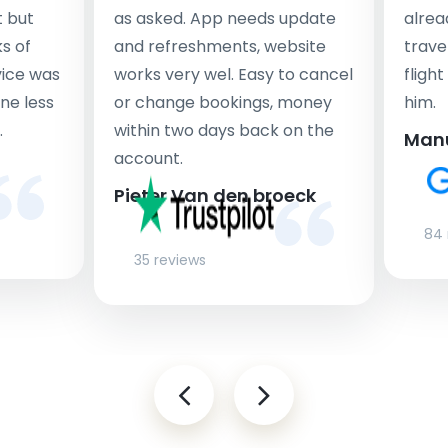
t but
as asked. App needs update
alrea
s of
and refreshments, website
travel
rvice was
works very wel. Easy to cancel
fligh
ne less
or change bookings, money
him.
.
within two days back on the
Man
account.
Pieter Van den broeck
84 
35 reviews