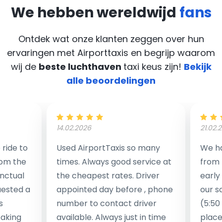
We hebben wereldwijd
fans
Ontdek wat onze klanten zeggen over hun
ervaringen met Airporttaxis
en begrijp waarom
wij de
beste luchthaven
taxi keus zijn!
Bekijk
alle beoordelingen
14.02.2026
21.02.
ride to
Used AirportTaxis so many
We ha
rom the
times. Always good service at
from 
nctual
the cheapest rates. Driver
early
uested a
appointed day before , phone
our s
s
number to contact driver
(5:50
taking
available. Always just in time
place