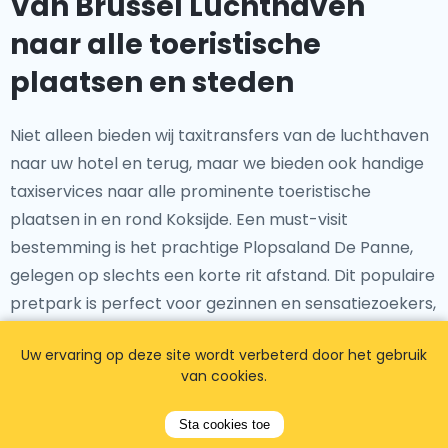
Van Brussel Luchthaven
naar alle toeristische
plaatsen en steden
Niet alleen bieden wij taxitransfers van de luchthaven
naar uw hotel en terug, maar we bieden ook handige
taxiservices naar alle prominente toeristische
plaatsen in en rond Koksijde. Een must-visit
bestemming is het prachtige Plopsaland De Panne,
gelegen op slechts een korte rit afstand. Dit populaire
pretpark is perfect voor gezinnen en sensatiezoekers,
met een verscheidenheid aan spannende attracties
Uw ervaring op deze site wordt verbeterd door het gebruik
en attracties. Met onze taxidienst Koksijde kunt u van
van cookies.
Brussel Luchthaven naar Plopsaland De Panne reizen
in comfort en stijl, waardoor u een dag vol plezier kunt
Sta cookies toe
beleven zonder de moeite van het navigeren door het