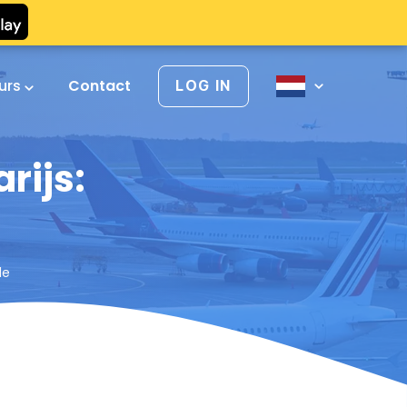
urs
Contact
LOG IN
rijs:
le