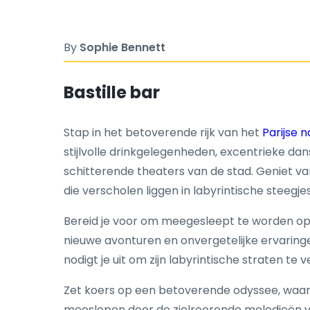
By
Sophie Bennett
Bastille bar
Stap in het betoverende rijk van het
Parijse 
stijlvolle drinkgelegenheden, excentrieke da
schitterende theaters van de stad. Geniet v
die verscholen liggen in labyrintische steegjes
Bereid je voor om meegesleept te worden op 
nieuwe avonturen en onvergetelijke ervaring
nodigt je uit om zijn labyrintische straten t
Zet koers op een betoverende odyssee, waar 
meeslepen door de zielroerende melodieën v