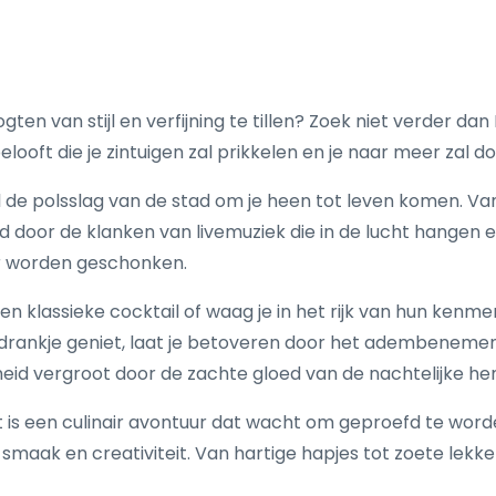
ten van stijl en verfijning te tillen? Zoek niet verder dan
elooft die je zintuigen zal prikkelen en je naar meer zal d
oel de polsslag van de stad om je heen tot leven komen. 
door de klanken van livemuziek die in de lucht hangen en
r worden geschonken.
assieke cocktail of waag je in het rijk van hun kenmer
 je drankje geniet, laat je betoveren door het adembeneme
eid vergroot door de zachte gloed van de nachtelijke he
het is een culinair avontuur dat wacht om geproefd te w
smaak en creativiteit. Van hartige hapjes tot zoete lekker