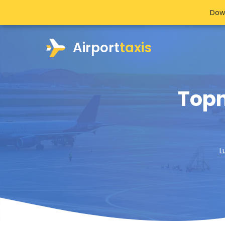
Dow
Airport
taxis
Topn
L