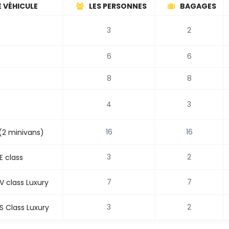
 VÉHICULE
LES PERSONNES
BAGAGES
3
2
6
6
8
8
4
3
16
16
(2 minivans)
3
2
E class
7
7
 class Luxury
3
2
 Class Luxury