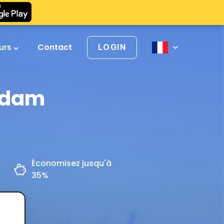
urs
Contact
LOGIN
erdam
Économisez jusqu'à
35%
z