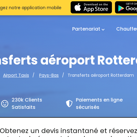
gez notre application mobile
Partenariat
Chauffe
sferts aéroport Rott
Transferts aéroport Rotterdam
Airport Taxis
Pays-Bas
230k Clients
Paiements en ligne
Satisfaits
sécurisés
Obtenez un devis instantané et réserve