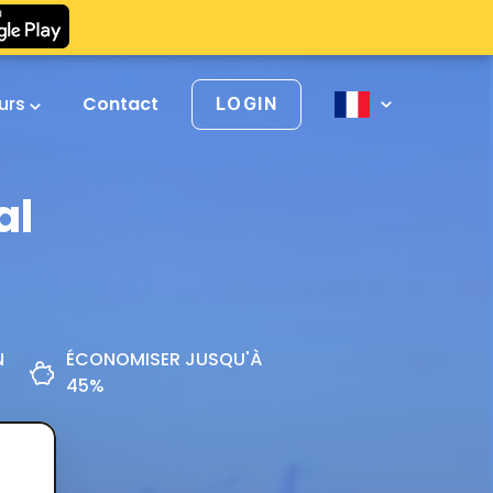
urs
Contact
LOGIN
al
N
ÉCONOMISER JUSQU'À
45%
z