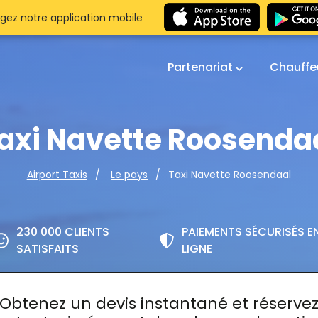
gez notre application mobile
Partenariat
Chauffe
axi Navette Roosenda
Taxi Navette Roosendaal
Airport Taxis
Le pays
230 000 CLIENTS
PAIEMENTS SÉCURISÉS E
SATISFAITS
LIGNE
Obtenez un devis instantané et réserve