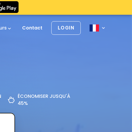
urs
Contact
LOGIN
N
ÉCONOMISER JUSQU'À
45%
z